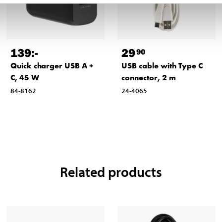
139
:-
29
90
Quick charger USB A +
USB cable with Type C
C, 45 W
connector, 2 m
84-8162
24-4065
Related products