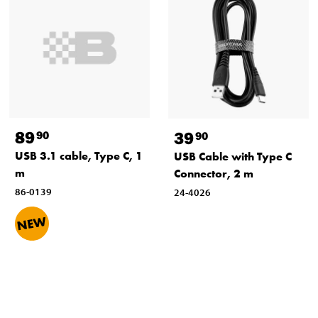
89
39
90
90
USB 3.1 cable, Type C, 1
USB Cable with Type C
m
Connector, 2 m
86-0139
24-4026