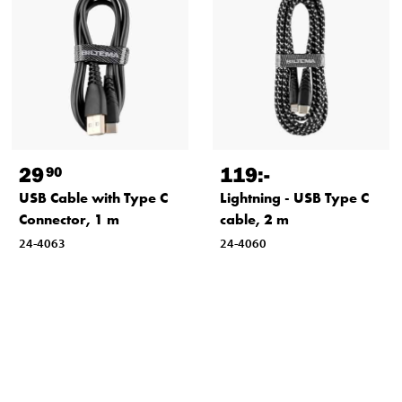
29
119
:-
90
USB Cable with Type C
Lightning - USB Type C
Connector, 1 m
cable, 2 m
24-4063
24-4060