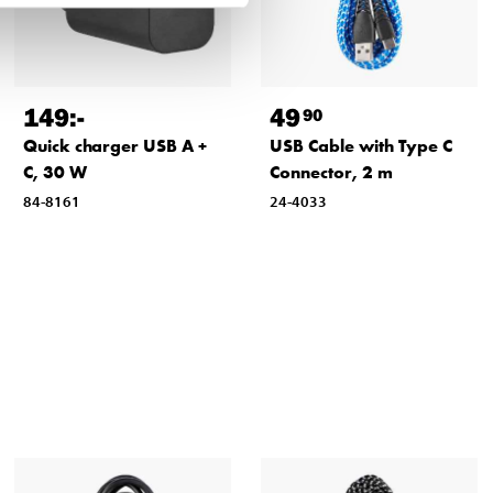
149
:-
49
90
Quick charger USB A +
USB Cable with Type C
C, 30 W
Connector, 2 m
84-8161
24-4033