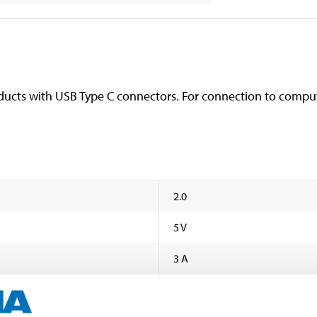
oducts with USB Type C connectors. For connection to compu
2.0
5 V
3 A
15 W