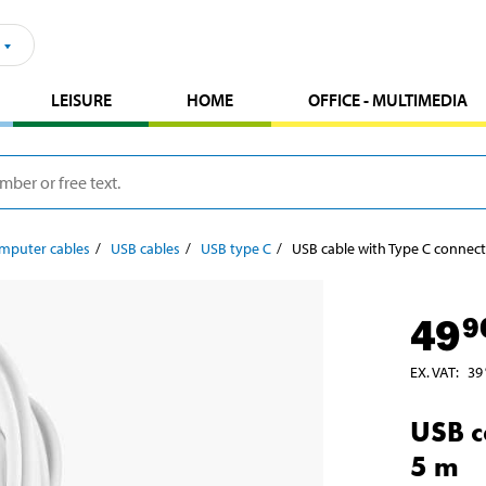
LEISURE
HOME
OFFICE - MULTIMEDIA
mputer cables
USB cables
USB type C
USB cable with Type C connect
49
9
EX. VAT
:
39
USB c
5 m