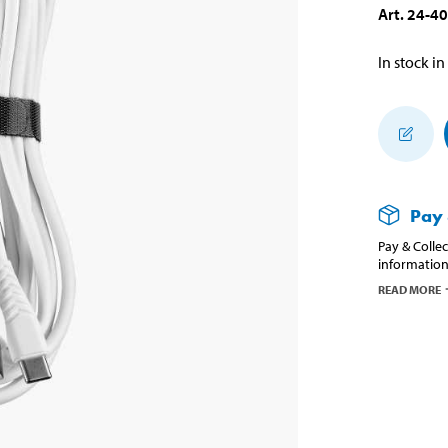
Art
.
24-4
In stock in
Pay 
Pay & Collec
information
READ MORE