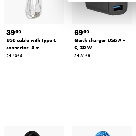
39
69
90
90
USB cable with Type C
Quick charger USB A +
connector, 3 m
C, 20 W
24-4066
84-8168