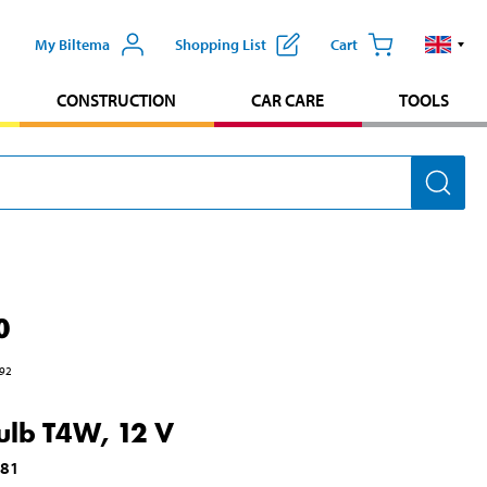
My Biltema
Shopping List
Cart
CONSTRUCTION
CAR CARE
TOOLS
0
92
ulb T4W, 12 V
981