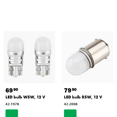
69
79
90
90
LED bulb W5W, 12 V
LED bulb R5W, 12 V
42-1978
42-2008