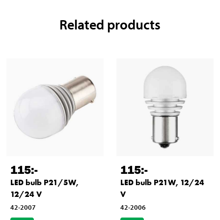
Related products
115
:-
115
:-
LED bulb P21/5W,
LED bulb P21W, 12/24
12/24 V
V
42-2007
42-2006