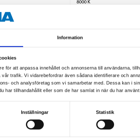
8000 K
60±12 lm
White
Information
2 pcs
cookies
e för att anpassa innehållet och annonserna till användarna, tillh
vår trafik. Vi vidarebefordrar även sådana identifierare och anna
nnons- och analysföretag som vi samarbetar med. Dessa kan i sin
har tillhandahållit eller som de har samlat in när du har använt 
Other customers also bought
Inställningar
Statistik