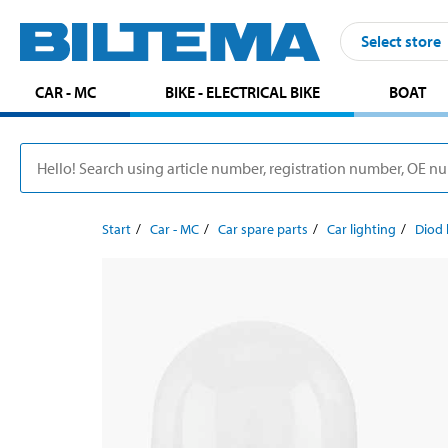
Select store
CAR - MC
BIKE - ELECTRICAL BIKE
BOAT
Start
Car - MC
Car spare parts
Car lighting
Diod 