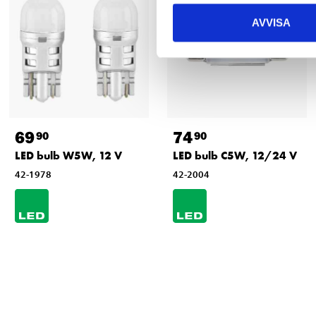
AVVISA
69
74
90
90
LED bulb W5W, 12 V
LED bulb C5W, 12/24 V
42-1978
42-2004