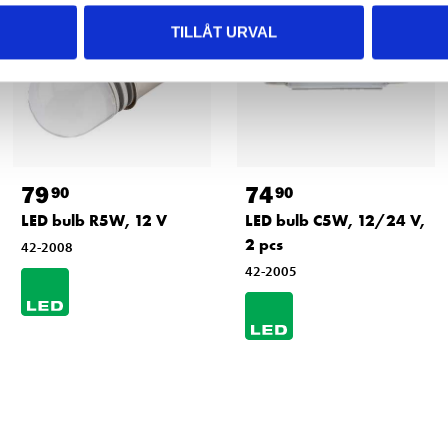
TILLÅT URVAL
79
74
90
90
LED bulb R5W, 12 V
LED bulb C5W, 12/24 V,
2 pcs
42-2008
42-2005