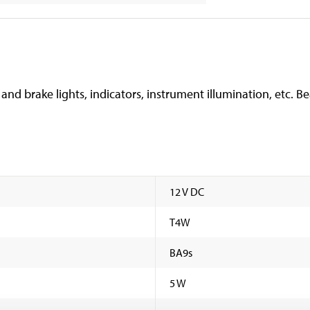
 and brake lights, indicators, instrument illumination, etc. B
12 V DC
T4W
BA9s
5 W