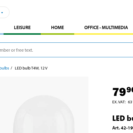
LEISURE
HOME
OFFICE - MULTIMEDIA
bulbs
LED bulb T4W, 12 V
79
9
EX. VAT
:
63
LED b
Art
.
42-1