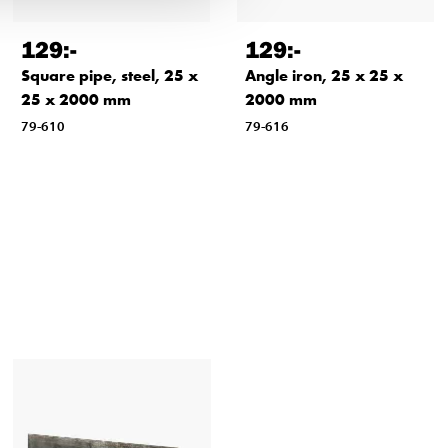
129
:-
129
:-
Square pipe, steel, 25 x
Angle iron, 25 x 25 x
25 x 2000 mm
2000 mm
79-610
79-616