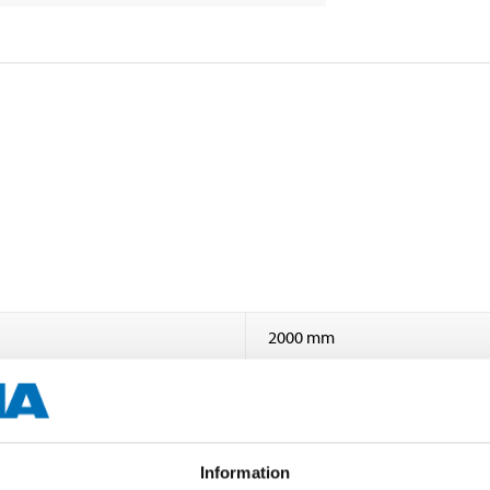
2000 mm
35 mm (external)
35 mm (external)
Information
3,75 mm (±10%)