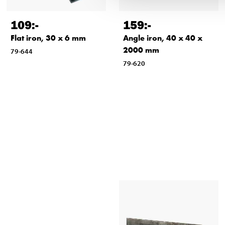
109
:-
159
:-
Flat iron, 30 x 6 mm
Angle iron, 40 x 40 x
2000 mm
79-644
79-620