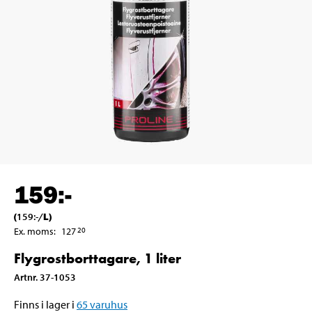
159
:-
(
159
:-
/
L
)
Ex. moms
:
127
20
Flygrostborttagare, 1 liter
Artnr
.
37-1053
Finns i lager i
65
varuhus