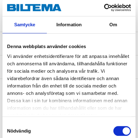
Volym
1 l
Samtycke
Information
Om
Säkerhetsinformation och övriga dokument
Denna webbplats använder cookies
Vi använder enhetsidentifierare för att anpassa innehållet
och annonserna till användarna, tillhandahålla funktioner
Om tillverkaren
för sociala medier och analysera vår trafik. Vi
vidarebefordrar även sådana identifierare och annan
information från din enhet till de sociala medier och
annons- och analysföretag som vi samarbetar med.
Dessa kan i sin tur kombinera informationen med annan
Köp & Hämta
information som du har tillhandahållit eller som de har
Köp & Hämta i ditt varuhus inom 2 timmar! För mer information om
samlat in när du har använt deras tjänster.
tjänsten och våra villkor.
Samtyckesval
LÄS MER
Nödvändig