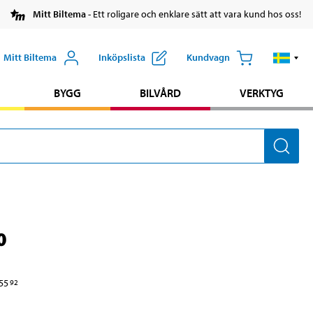
Mitt Biltema
- Ett roligare och enklare sätt att vara kund hos oss!
Mitt Biltema
Inköpslista
Kundvagn
BYGG
BILVÅRD
VERKTYG
0
55
92