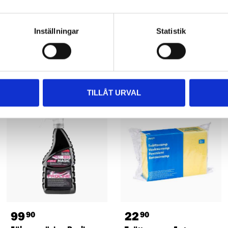
Inställningar
Statistik
Andra kunder köpte också
TILLÅT URVAL
99
22
90
90