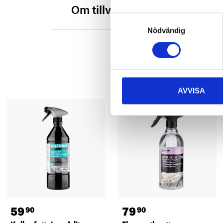
Om tillverkaren
Samtyckesval
Nödvändig
AVVISA
59
79
90
90