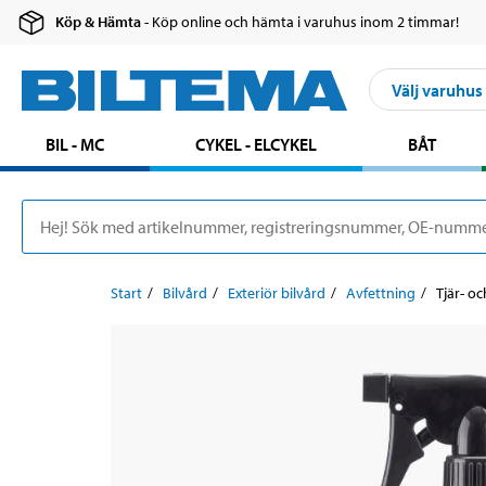
Köp & Hämta
- Köp online och hämta i varuhus inom 2 timmar!
Välj varuhus
BIL - MC
CYKEL - ELCYKEL
BÅT
Start
Bilvård
Exteriör bilvård
Avfettning
Tjär- oc