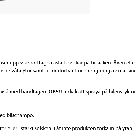
ser upp svårborttagna asfaltsprickar på billacken. Även effekt
eller våta ytor samt till motortvätt och rengöring av maskin
ll nivå med handtagen.
OBS
! Undvik att spraya på bilens lykt
med bilschampo.
r eller i starkt solsken. Låt inte produkten torka in på yt