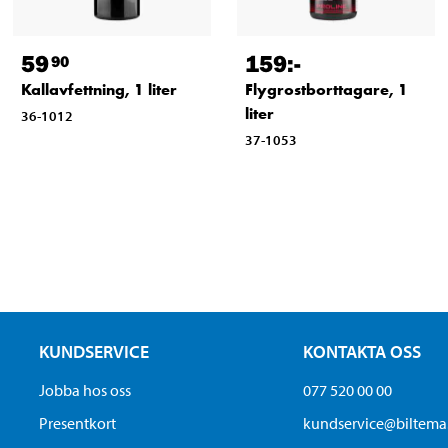
59
159
:-
90
Kallavfettning, 1 liter
Flygrostborttagare, 1
liter
36-1012
37-1053
KUNDSERVICE
KONTAKTA OSS
Jobba hos oss
077 520 00 00
Presentkort
kundservice@biltem