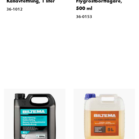
Kallavfettning, 1 liter
Flygrostborttagare,
500 ml
36-1012
36-0153