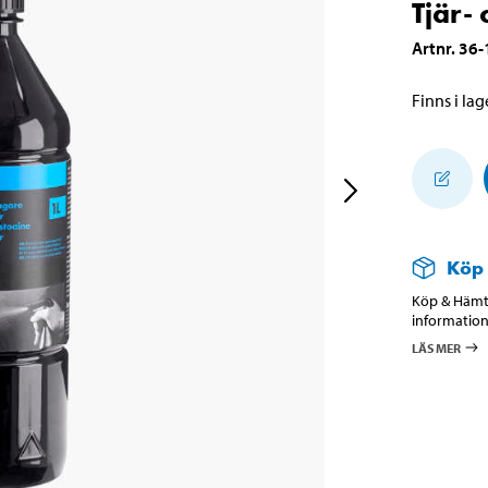
Tjär- 
Artnr
.
36-
Finns i lage
Köp
Köp & Hämta
information
LÄS MER