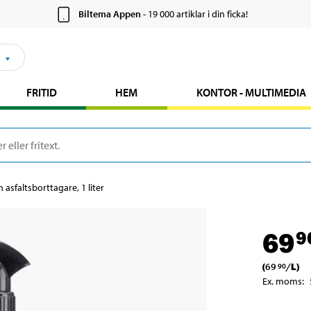
Biltema Appen
- 19 000 artiklar i din ficka!
FRITID
HEM
KONTOR - MULTIMEDIA
h asfaltsborttagare, 1 liter
69
9
(
69
/
L
)
90
Ex. moms
: