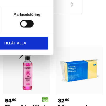
Marknadsföring
TILLÅT ALLA
54
32
90
90