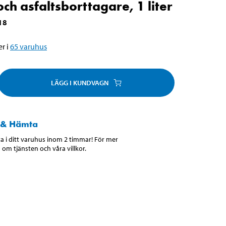
och asfaltsborttagare, 1 liter
18
r i
65
varuhus
LÄGG I KUNDVAGN
 & Hämta
 i ditt varuhus inom 2 timmar! För mer
 om tjänsten och våra villkor.