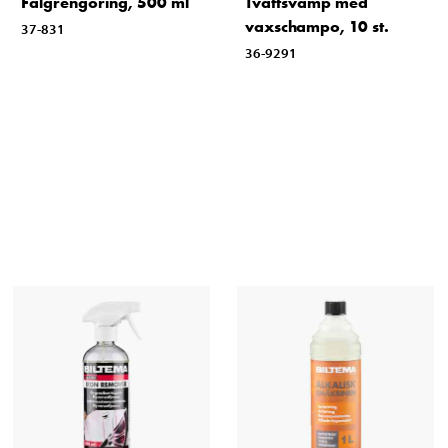
Fälgrengöring, 500 ml
Tvättsvamp med
vaxschampo, 10 st.
37-831
36-9291