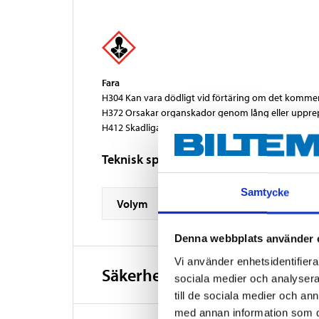
Fara
H304 Kan vara dödligt vid förtäring om det kommer 
H372 Orsakar organskador genom lång eller uppre
H412 Skadliga långtidseffekter för vattenlevande o
Teknisk specifikation
Samtycke
Volym
Denna webbplats använder 
Vi använder enhetsidentifierar
Säkerhetsinformation och ö
sociala medier och analysera 
till de sociala medier och a
med annan information som du 