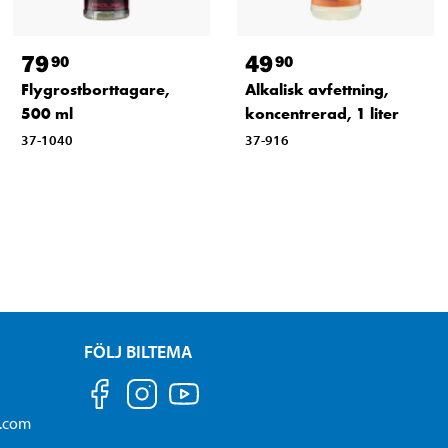
79
49
90
90
Flygrostborttagare,
Alkalisk avfettning,
500 ml
koncentrerad, 1 liter
37-1040
37-916
FÖLJ BILTEMA
a.com