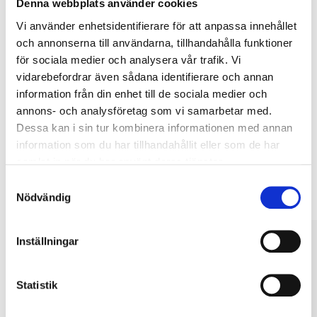
Denna webbplats använder cookies
Vi använder enhetsidentifierare för att anpassa innehållet
och annonserna till användarna, tillhandahålla funktioner
Köp & Hämta
för sociala medier och analysera vår trafik. Vi
Köp & Hämta i ditt varuhus inom 2 timmar! För mer information om
vidarebefordrar även sådana identifierare och annan
tjänsten och våra villkor.
information från din enhet till de sociala medier och
LÄS MER
annons- och analysföretag som vi samarbetar med.
Dessa kan i sin tur kombinera informationen med annan
information som du har tillhandahållit eller som de har
Andra kunder köpte också
samlat in när du har använt deras tjänster.
Samtyckesval
Nödvändig
Inställningar
Statistik