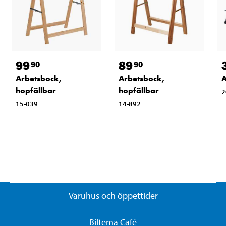
99
89
90
90
Arbetsbock,
Arbetsbock,
A
hopfällbar
hopfällbar
2
15-039
14-892
Varuhus och öppettider
Biltema Café