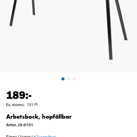
189
:-
Ex. moms
:
151
20
Arbetsbock, hopfällbar
Artnr
.
20-0101
Finns i lager i
62
varuhus