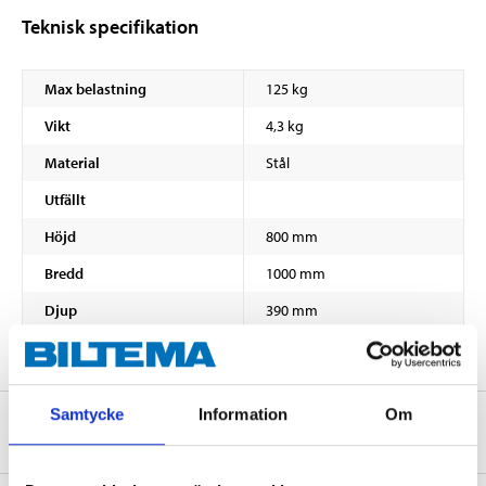
Teknisk specifikation
Max belastning
125 kg
Vikt
4,3 kg
Material
Stål
Utfällt
Höjd
800 mm
Bredd
1000 mm
Djup
390 mm
Samtycke
Information
Om
Om tillverkaren