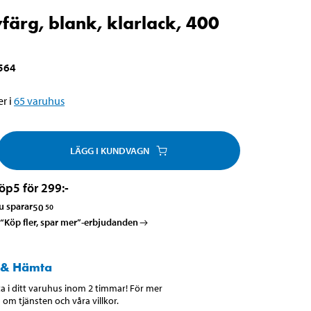
färg, blank, klarlack, 400
564
r i
65
varuhus
LÄGG I KUNDVAGN
öp
5 för 299
:-
u sparar
50
50
a “Köp fler, spar mer”-erbjudanden
 & Hämta
 i ditt varuhus inom 2 timmar! För mer
 om tjänsten och våra villkor.