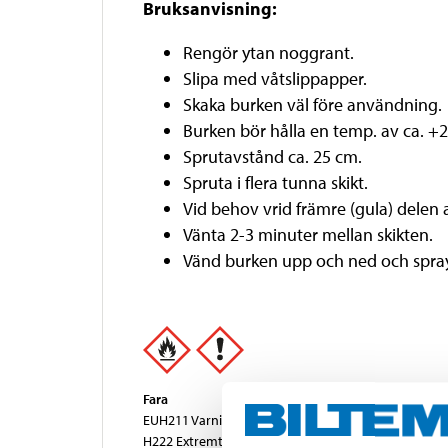
Bruksanvisning:
Rengör ytan noggrant.
Slipa med våtslippapper.
Skaka burken väl före användning.
Burken bör hålla en temp. av ca. +2
Sprutavstånd ca. 25 cm.
Spruta i flera tunna skikt.
Vid behov vrid främre (gula) delen 
Vänta 2-3 minuter mellan skikten.
Vänd burken upp och ned och spray
Fara
EUH211 Varning! Farliga respirabla droppar kan bilda
H222 Extremt brandfarlig aerosol.