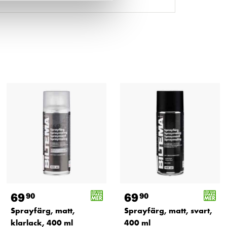
69
69
90
90
Sprayfärg, matt,
Sprayfärg, matt, svart,
klarlack, 400 ml
400 ml