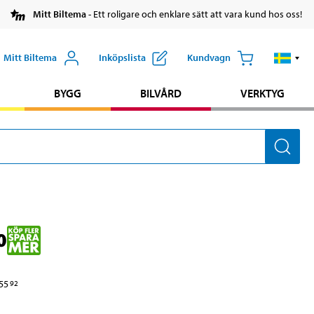
Mitt Biltema
- Ett roligare och enklare sätt att vara kund hos oss!
Mitt Biltema
Inköpslista
Kundvagn
BYGG
BILVÅRD
VERKTYG
0
55
92