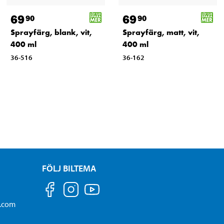
69
69
90
90
Sprayfärg, blank, vit,
Sprayfärg, matt, vit,
400 ml
400 ml
36-516
36-162
FÖLJ BILTEMA
a.com