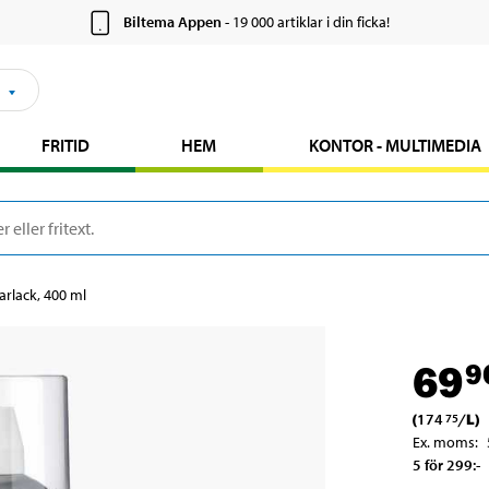
Biltema Appen
- 19 000 artiklar i din ficka!
FRITID
HEM
KONTOR - MULTIMEDIA
arlack, 400 ml
69
9
(
174
/
L
)
75
Ex. moms
:
5 för 299
:-