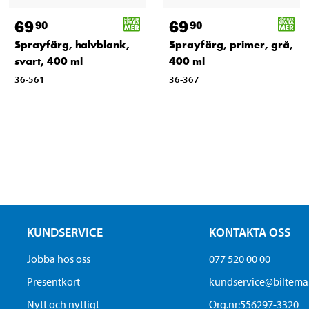
69
69
90
90
Sprayfärg, halvblank,
Sprayfärg, primer, grå,
svart, 400 ml
400 ml
36-561
36-367
KUNDSERVICE
KONTAKTA OSS
Jobba hos oss
077 520 00 00
Presentkort
kundservice@biltem
Nytt och nyttigt
Org.nr:556297-3320