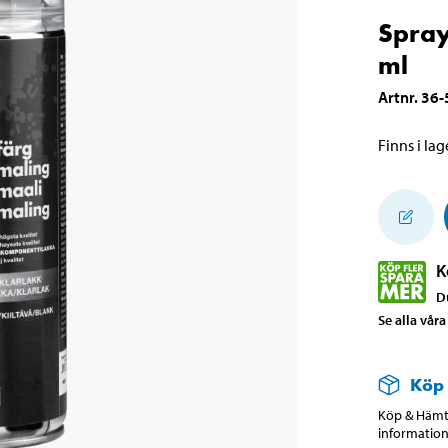
Spray
ml
Artnr
.
36-
Finns i lage
K
D
Se alla vår
Köp
Köp & Hämta
information