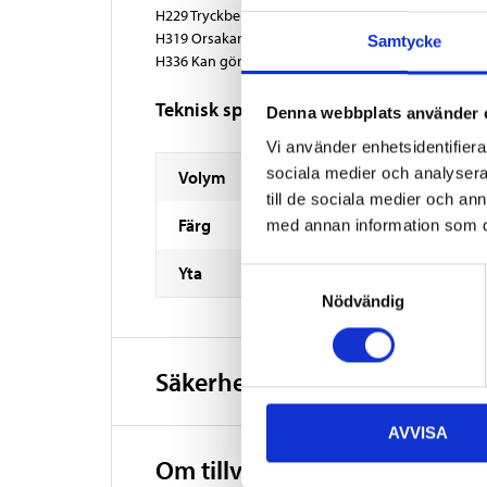
H229 Tryckbehållare: Kan sprängas vid uppvärmnin
H319 Orsakar allvarlig ögonirritation.
Samtycke
H336 Kan göra att man blir dåsig eller omtöcknad.
Teknisk specifikation
Denna webbplats använder 
Vi använder enhetsidentifierar
sociala medier och analysera 
Volym
till de sociala medier och a
Färg
med annan information som du 
Yta
Samtyckesval
Nödvändig
Säkerhetsinformation och ö
AVVISA
Om tillverkaren