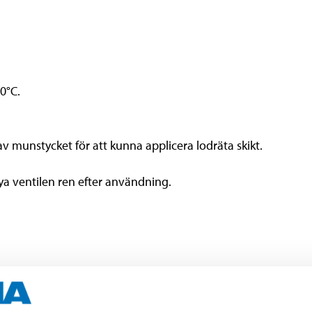
0°C.
av munstycket för att kunna applicera lodräta skikt.
a ventilen ren efter användning.
s vid sprejning. Inandas inte sprej eller dimma.