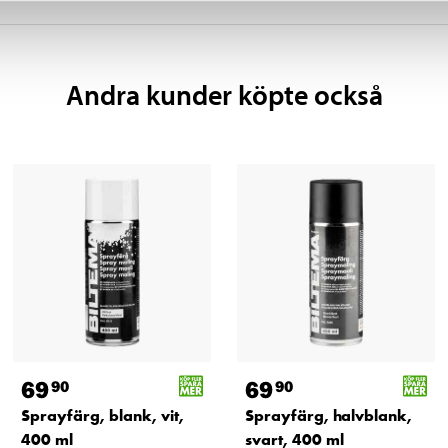
Andra kunder köpte också
69
69
90
90
Sprayfärg, blank, vit,
Sprayfärg, halvblank,
400 ml
svart, 400 ml