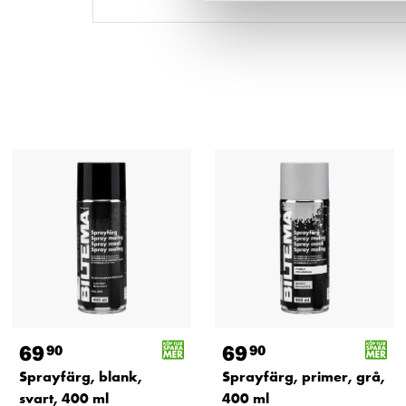
69
69
90
90
Sprayfärg, blank,
Sprayfärg, primer, grå,
svart, 400 ml
400 ml