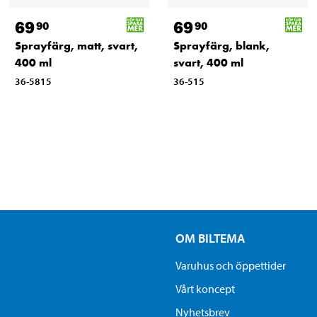
69
69
90
90
Sprayfärg, matt, svart,
Sprayfärg, blank,
400 ml
svart, 400 ml
36-5815
36-515
OM BILTEMA
Varuhus och öppettider
Vårt koncept
Nyhetsbrev