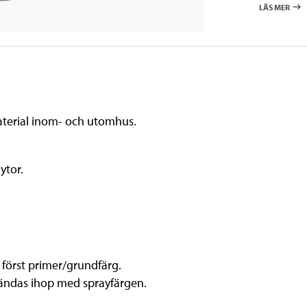
LÄS MER
material inom- och utomhus.
ytor.
 först primer/grundfärg.
vändas ihop med sprayfärgen.