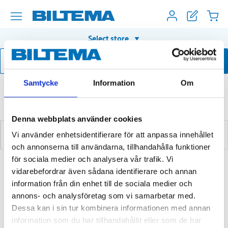
Select store
Samtycke
Information
Om
Start
About Biltema
Customer service
Services and offers
Digital brochures
Denna webbplats använder cookies
DIGITAL BROCHURES
Vi använder enhetsidentifierare för att anpassa innehållet
och annonserna till användarna, tillhandahålla funktioner
för sociala medier och analysera vår trafik. Vi
Current digital brochures
vidarebefordrar även sådana identifierare och annan
information från din enhet till de sociala medier och
annons- och analysföretag som vi samarbetar med.
Read our latest brochure here and discover all our
Dessa kan i sin tur kombinera informationen med annan
news! Get inspiration and find everything you need for
information som du har tillhandahållit eller som de har
home, garden and leisure.