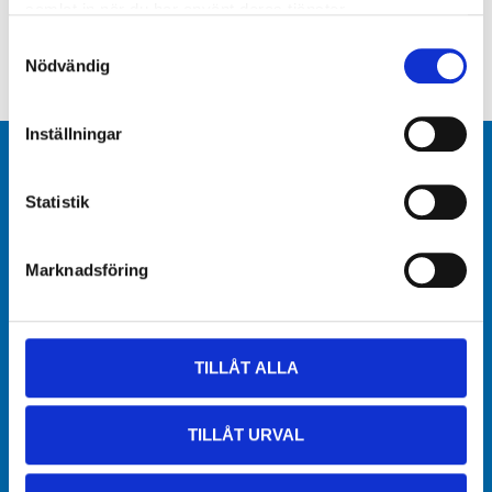
samlat in när du har använt deras tjänster.
Samtyckesval
Nödvändig
Inställningar
Warehouses
Statistik
Manage cookies
Whistleblowing System
Marknadsföring
Return or cancel online purchase
TILLÅT ALLA
CONTACT US
TILLÅT URVAL
Telephone. 077 520 00 00
kundservice@biltema.com