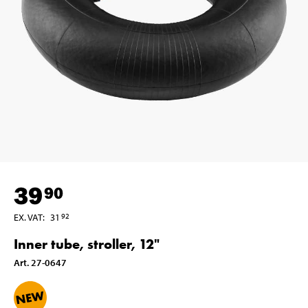
39
90
EX. VAT
:
31
92
Inner tube, stroller, 12"
Art
.
27-0647