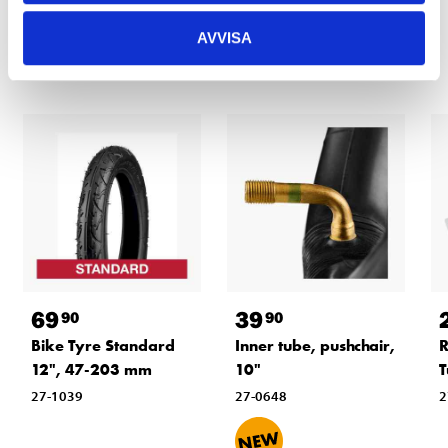
Other customers also bought
AVVISA
69
39
90
90
Bike Tyre Standard
Inner tube, pushchair,
R
12", 47-203 mm
10"
T
27-1039
27-0648
2