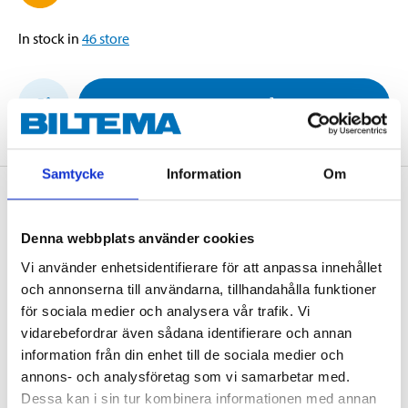
In stock in
46
store
ADD TO CART
Samtycke
Information
Om
Description
Denna webbplats använder cookies
Vi använder enhetsidentifierare för att anpassa innehållet
Inner tube with angled valve designed for stroller
och annonserna till användarna, tillhandahålla funktioner
tyres.
för sociala medier och analysera vår trafik. Vi
vidarebefordrar även sådana identifierare och annan
information från din enhet till de sociala medier och
Technical specifications
annons- och analysföretag som vi samarbetar med.
Dessa kan i sin tur kombinera informationen med annan