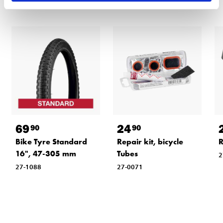
69
24
90
90
Bike Tyre Standard
Repair kit, bicycle
R
16", 47-305 mm
Tubes
2
27-1088
27-0071