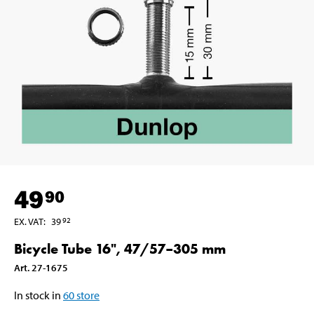
49
90
EX. VAT
:
39
92
Bicycle Tube 16", 47/57–305 mm
Art
.
27-1675
In stock in
60
store