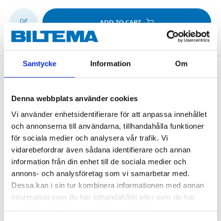
ADD TO CART
Samtycke
Information
Om
Description
Denna webbplats använder cookies
Vi använder enhetsidentifierare för att anpassa innehållet
Inner tubes for standard tyres.
och annonserna till användarna, tillhandahålla funktioner
för sociala medier och analysera vår trafik. Vi
vidarebefordrar även sådana identifierare och annan
Technical specifications
information från din enhet till de sociala medier och
annons- och analysföretag som vi samarbetar med.
Size
47/57–305 mm
Dessa kan i sin tur kombinera informationen med annan
information som du har tillhandahållit eller som de har
Size
16 x 1,75/2,125 "
samlat in när du har använt deras tjänster.
Valve type
Dunlop