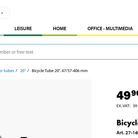
LEISURE
HOME
OFFICE - MULTIMEDIA
er tubes
20"
Bicycle Tube 20", 47/57-406 mm
49
9
EX. VAT
:
39
Bicyc
Art
.
27-1