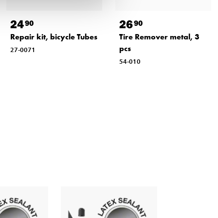
24
26
90
90
Repair kit, bicycle Tubes
Tire Remover metal, 3
pcs
27-0071
54-010