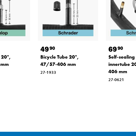
49
69
90
90
 20",
Bicycle Tube 20",
Self-sealing
 mm
47/57-406 mm
innertube 2
406 mm
27-1933
27-0621