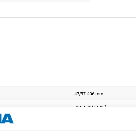
47/57-406 mm
20 x 1.75/2.125 "
Schrader
32/22 mm