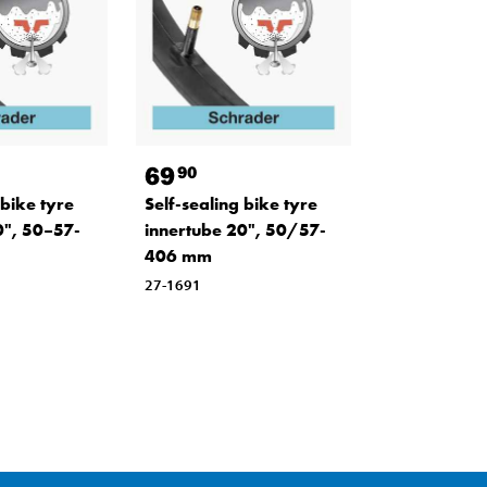
69
90
 bike tyre
Self-sealing bike tyre
0", 50–57-
innertube 20", 50/57-
406 mm
27-1691