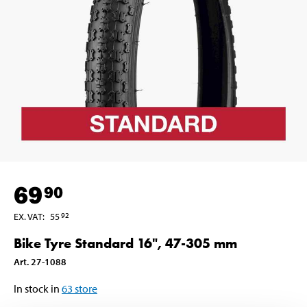
69
90
EX. VAT
:
55
92
Bike Tyre Standard 16", 47-305 mm
Art
.
27-1088
In stock in
63
store