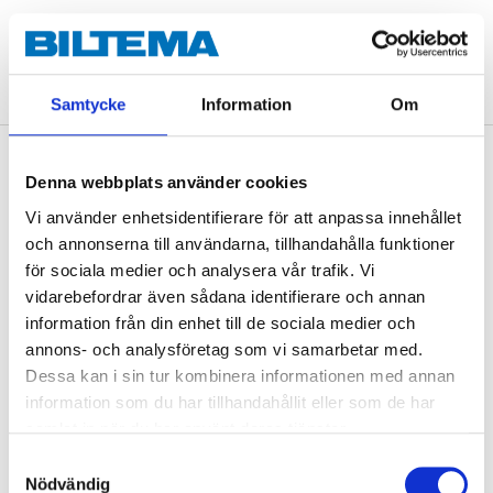
ADD TO CART
Samtycke
Information
Om
Description
Denna webbplats använder cookies
Vi använder enhetsidentifierare för att anpassa innehållet
och annonserna till användarna, tillhandahålla funktioner
Bike tyres for city and standard bikes.
för sociala medier och analysera vår trafik. Vi
vidarebefordrar även sådana identifierare och annan
information från din enhet till de sociala medier och
Technical specifications
annons- och analysföretag som vi samarbetar med.
Dessa kan i sin tur kombinera informationen med annan
information som du har tillhandahållit eller som de har
Size
47–305 mm
samlat in när du har använt deras tjänster.
Size
16 x 1,75 "
Samtyckesval
Nödvändig