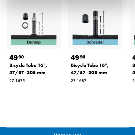
49
49
90
90
Bicycle Tube 16",
Bicycle Tube 16",
B
47/57–305 mm
47/57–305 mm
27-1675
27-1687
2