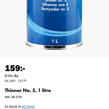
159
:-
(
159
:-
/
L
)
EX. VAT
:
127
20
Thinner No. 5, 1 litre
Art
.
30-579
In stock in
65
store