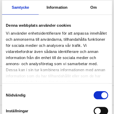
Warning
Samtycke
Information
Om
EUH066 Repeated exposure may cause skin dryness or cracking.
H226 Flammable liquid and vapour.
H336 May cause drowsiness or dizziness.
Denna webbplats använder cookies
Technical specifications
Vi använder enhetsidentifierare för att anpassa innehållet
och annonserna till användarna, tillhandahålla funktioner
för sociala medier och analysera vår trafik. Vi
Volume
1 l
vidarebefordrar även sådana identifierare och annan
information från din enhet till de sociala medier och
annons- och analysföretag som vi samarbetar med.
Dessa kan i sin tur kombinera informationen med annan
Safety instructions and other information
information som du har tillhandahållit eller som de har
samlat in när du har använt deras tjänster.
Samtyckesval
About the manufacturer
Nödvändig
Inställningar