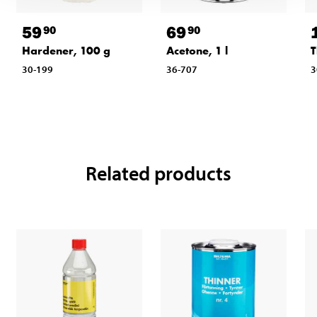
59
69
90
90
Hardener, 100 g
Acetone, 1 l
T
30-199
36-707
3
Related products