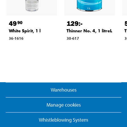
49
129
:-
90
White Spirit, 1 l
Thinner No. 4, 1 litreL
T
36-1616
30-617
3
Warehouses
Manage cookies
Whistleblowing System