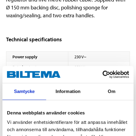
Ø 150 mm backing disc, polishing sponge for
waxing/sealing, and two extra handles.
Technical specifications
Power supply
230 V~
Rated output power
950 W
Rotational speed
2000-4800 rpm (Unloaded)
Eccentric motion
Ø21 mm
Samtycke
Information
Om
Spindle thread
5/16 "
Tool size
Ø150 mm
Denna webbplats använder cookies
Insulation class
Class II
Vi använder enhetsidentifierare för att anpassa innehållet
Protection class
IP20
och annonserna till användarna, tillhandahålla funktioner