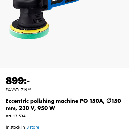
899
:-
EX. VAT
:
719
20
Eccentric polishing machine PO 150A, ∅150
mm, 230 V, 950 W
Art
.
17-534
In stock in
3
store