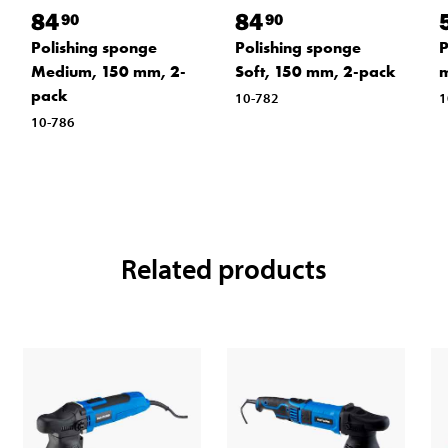
84
84
90
90
Polishing sponge
Polishing sponge
P
Medium, 150 mm, 2-
Soft, 150 mm, 2-pack
m
pack
10-782
1
10-786
Related products