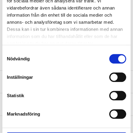
för sociala medier och analysera vår trafik. Vi
Cable length
5 m
vidarebefordrar även sådana identifierare och annan
Weight
3,0 kg
information från din enhet till de sociala medier och
annons- och analysföretag som vi samarbetar med.
Noise emission
Dessa kan i sin tur kombinera informationen med annan
Emission sound pressure
87 dB (A)
information som du har tillhandahållit eller som de har
level LPA
SHOW ALL
samlat in när du har använt deras tjänster.
Sound power LWA
98 dB (A) (Calculated)
Samtyckesval
Sound power LWA
102 dB (A) (Guaranteed)
Nödvändig
Vibrations
Inställningar
Vibrations
8,33 m/s²
Safety instructions and other information
Statistik
About the manufacturer
Marknadsföring