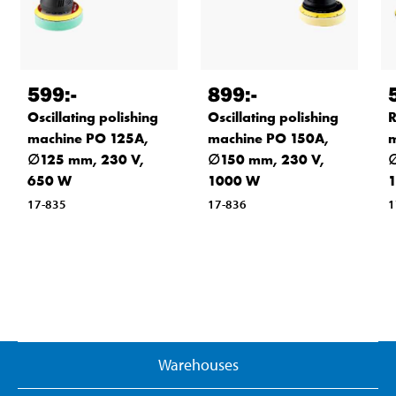
599
:-
899
:-
Oscillating polishing
Oscillating polishing
R
machine PO 125A,
machine PO 150A,
m
∅125 mm, 230 V,
∅150 mm, 230 V,
∅
650 W
1000 W
1
17-835
17-836
1
Warehouses