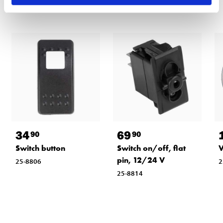
34
69
90
90
Switch button
Switch on/off, flat
V
pin, 12/24 V
25-8806
2
25-8814