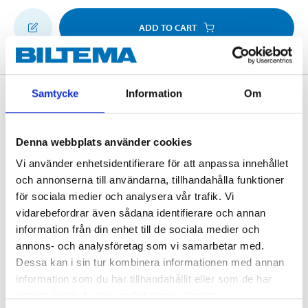
ADD TO CART
Samtycke
Information
Om
Description
Denna webbplats använder cookies
USB port for mounting frame. With built-in short
Vi använder enhetsidentifierare för att anpassa innehållet
circuiting and overheating protection. Blue LED
och annonserna till användarna, tillhandahålla funktioner
indicator.
för sociala medier och analysera vår trafik. Vi
vidarebefordrar även sådana identifierare och annan
information från din enhet till de sociala medier och
annons- och analysföretag som vi samarbetar med.
Technical specifications
Dessa kan i sin tur kombinera informationen med annan
information som du har tillhandahållit eller som de har
Voltage
12/24 V
samlat in när du har använt deras tjänster.