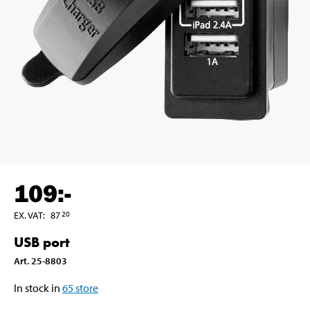
109
:-
EX. VAT
:
87
20
USB port
Art
.
25-8803
In stock in
65
store