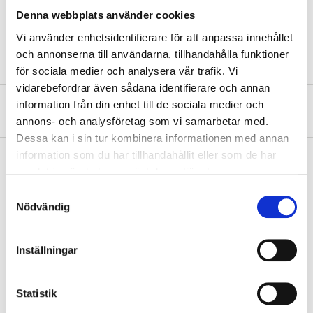
Current strength
16 A
Denna webbplats använder cookies
Enclosure class
IP44
Vi använder enhetsidentifierare för att anpassa innehållet
och annonserna till användarna, tillhandahålla funktioner
för sociala medier och analysera vår trafik. Vi
vidarebefordrar även sådana identifierare och annan
information från din enhet till de sociala medier och
About the manufacturer
annons- och analysföretag som vi samarbetar med.
Dessa kan i sin tur kombinera informationen med annan
information som du har tillhandahållit eller som de har
samlat in när du har använt deras tjänster.
Pay & Collect
Samtyckesval
Nödvändig
Pay & Collect in your local store within 2 hours! For more information
about the service and our terms.
READ MORE
Inställningar
Statistik
Other customers also bought