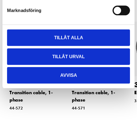
Marknadsföring
TILLÅT ALLA
TILLÅT URVAL
AVVISA
89
119
:-
90
Transition cable, 1-
Transition cable, 1-
E
phase
phase
3
44-572
44-571