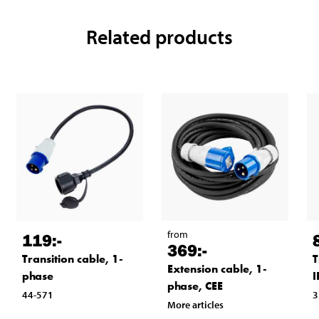
Related products
from
119
:-
369
:-
T
Transition cable, 1-
Extension cable, 1-
I
phase
phase, CEE
3
44-571
More articles