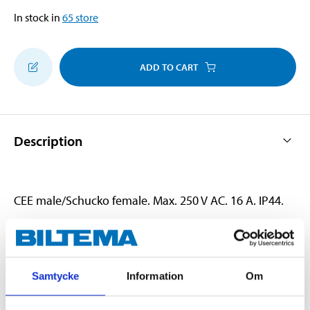
In stock in
65
store
ADD TO CART
Description
CEE male/Schucko female. Max. 250 V AC. 16 A. IP44.
Technical specifications
Samtycke
Information
Om
Max. voltage
250 V AC