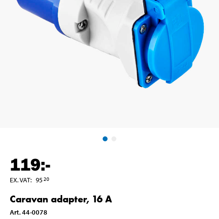
119
:-
EX. VAT
:
95
20
Caravan adapter, 16 A
Art
.
44-0078