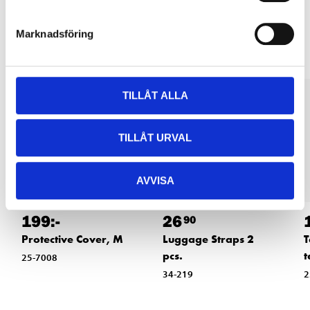
Other customers also bought
Marknadsföring
TILLÅT ALLA
TILLÅT URVAL
AVVISA
199
:-
26
90
Protective Cover, M
Luggage Straps 2
T
pcs.
t
25-7008
34-219
2