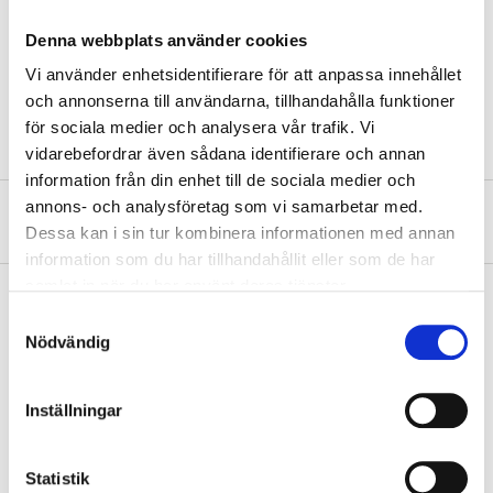
Denna webbplats använder cookies
Dimensions
17–19 foot ′
Vi använder enhetsidentifierare för att anpassa innehållet
Dimensions
5,2–5,8 m
och annonserna till användarna, tillhandahålla funktioner
för sociala medier och analysera vår trafik. Vi
vidarebefordrar även sådana identifierare och annan
information från din enhet till de sociala medier och
annons- och analysföretag som vi samarbetar med.
About the manufacturer
Dessa kan i sin tur kombinera informationen med annan
information som du har tillhandahållit eller som de har
samlat in när du har använt deras tjänster.
Samtyckesval
Nödvändig
Pay & Collect
Pay & Collect in your local store within 2 hours! For more information
about the service and our terms.
Inställningar
READ MORE
Statistik