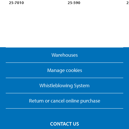
25-7010
25-590
2
Warehouses
Manage cookies
Whistleblowing System
Return or cancel online purchase
CONTACT US