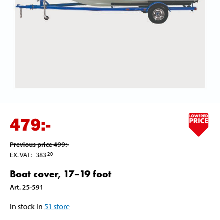
479
:-
Previous price
499
:-
EX. VAT
:
383
20
Boat cover, 17–19 foot
Art
.
25-591
In stock in
51
store