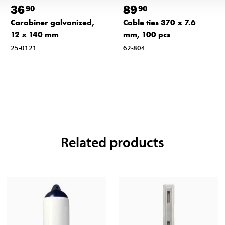
36
89
90
90
Carabiner galvanized,
Cable ties 370 x 7.6
12 x 140 mm
mm, 100 pcs
25-0121
62-804
Related products