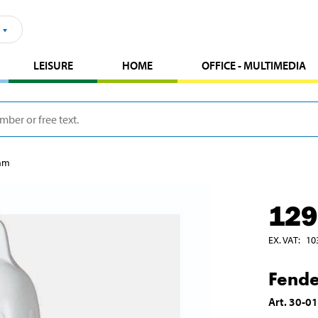
LEISURE
HOME
OFFICE - MULTIMEDIA
 mm
129
EX. VAT
:
10
Fende
Art
.
30-0