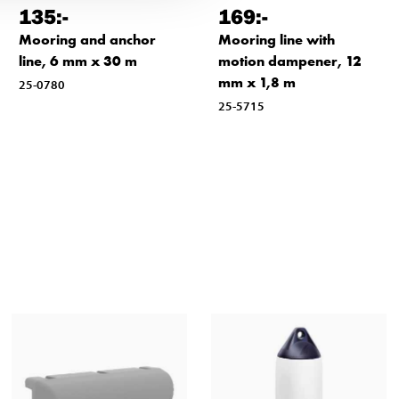
135
:-
169
:-
Mooring and anchor
Mooring line with
line, 6 mm x 30 m
motion dampener, 12
mm x 1,8 m
25-0780
25-5715