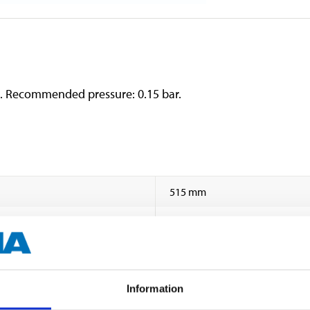
ibs. Recommended pressure: 0.15 bar.
515 mm
145 mm
White
0,15 bar
Information