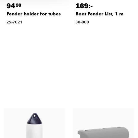
94
169
:-
90
Fender holder for tubes
Boat Fender List, 1 m
25-7021
30-000