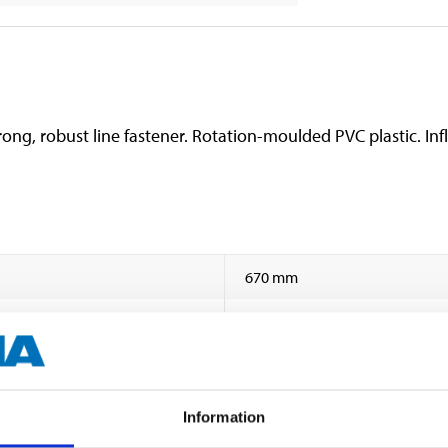
trong, robust line fastener. Rotation-moulded PVC plastic. I
670 mm
150 mm
0,15 bar
Navy blue
Information