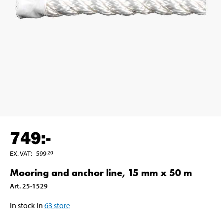
749
:-
EX. VAT
:
599
20
Mooring and anchor line, 15 mm x 50 m
Art
.
25-1529
In stock in
63
store