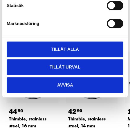
READ MORE
Statistik
Marknadsföring
Other customers also bought
TILLÅT ALLA
TILLÅT URVAL
AVVISA
44
42
90
90
Thimble, stainless
Thimble, stainless
M
steel, 16 mm
steel, 14 mm