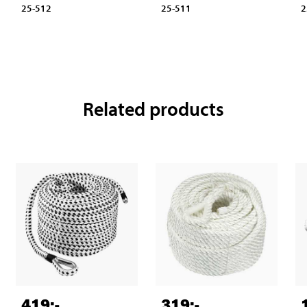
25-512
25-511
2
Related products
419
:-
319
:-