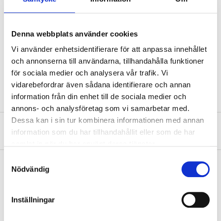
Diameter
15 mm
Denna webbplats använder cookies
Length
50 m
Vi använder enhetsidentifierare för att anpassa innehållet
Tensile strength
3600 kg
och annonserna till användarna, tillhandahålla funktioner
för sociala medier och analysera vår trafik. Vi
Colour
White
vidarebefordrar även sådana identifierare och annan
information från din enhet till de sociala medier och
annons- och analysföretag som vi samarbetar med.
Dessa kan i sin tur kombinera informationen med annan
About the manufacturer
information som du har tillhandahållit eller som de har
samlat in när du har använt deras tjänster.
Samtyckesval
Nödvändig
Pay & Collect
Inställningar
Pay & Collect in your local store within 2 hours! For more information
about the service and our terms.