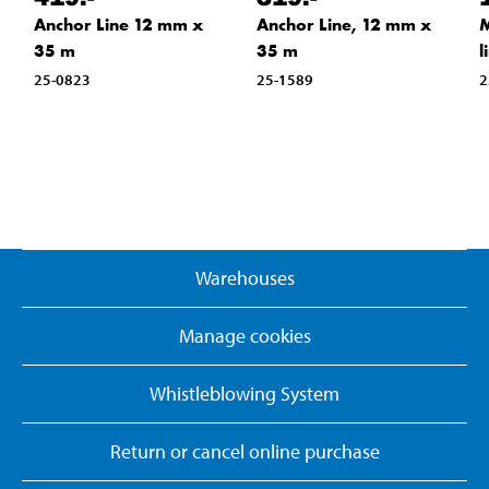
Anchor Line 12 mm x
Anchor Line, 12 mm x
M
35 m
35 m
l
25-0823
25-1589
2
Warehouses
Manage cookies
Whistleblowing System
Return or cancel online purchase