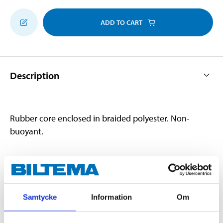
ADD TO CART
Description
Rubber core enclosed in braided polyester. Non-
buoyant.
Technical specifications
Samtycke
Information
Om
Diameter
8 mm
Length
10 m