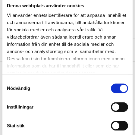
Denna webbplats använder cookies
Colour
White/grey
Vi använder enhetsidentifierare för att anpassa innehållet
Material
Polyester/rubber
och annonserna till användarna, tillhandahålla funktioner
för sociala medier och analysera vår trafik. Vi
vidarebefordrar även sådana identifierare och annan
information från din enhet till de sociala medier och
About the manufacturer
annons- och analysföretag som vi samarbetar med.
Dessa kan i sin tur kombinera informationen med annan
information som du har tillhandahållit eller som de har
samlat in när du har använt deras tjänster.
Samtyckesval
Pay & Collect
Nödvändig
Pay & Collect in your local store within 2 hours! For more information
about the service and our terms.
Inställningar
READ MORE
Statistik
Other customers also bought