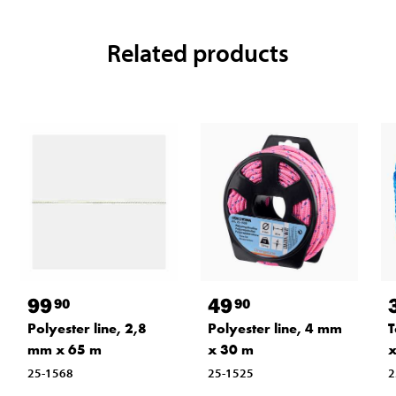
Related products
99
49
90
90
Polyester line, 2,8
Polyester line, 4 mm
T
mm x 65 m
x 30 m
x
25-1568
25-1525
2