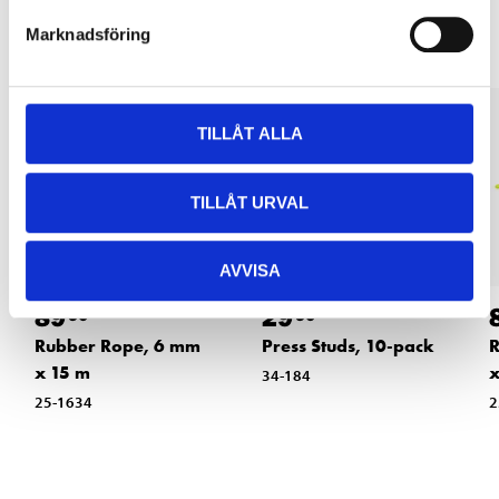
Marknadsföring
TILLÅT ALLA
TILLÅT URVAL
AVVISA
89
29
90
90
Rubber Rope, 6 mm
Press Studs, 10-pack
R
x 15 m
x
34-184
25-1634
2