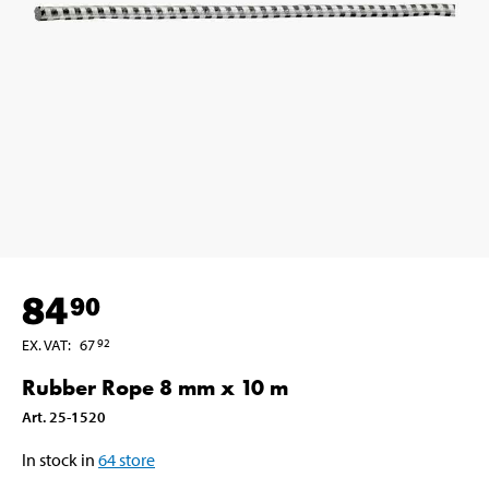
84
90
EX. VAT
:
67
92
Rubber Rope 8 mm x 10 m
Art
.
25-1520
In stock in
64
store