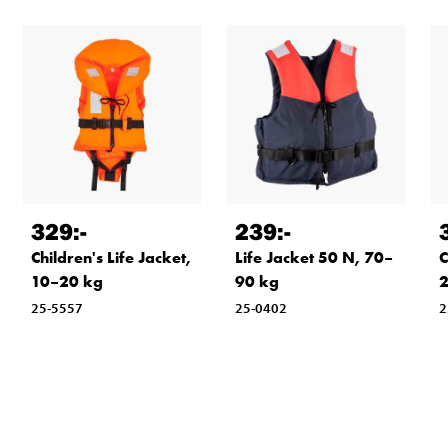
329
:-
239
:-
Children's Life Jacket,
Life Jacket 50 N, 70–
C
10–20 kg
90 kg
25-5557
25-0402
2