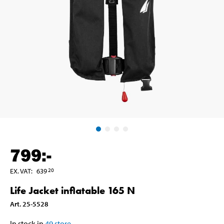
799
:-
EX. VAT
:
639
20
Life Jacket inflatable 165 N
Art
.
25-5528
In stock in
49
store