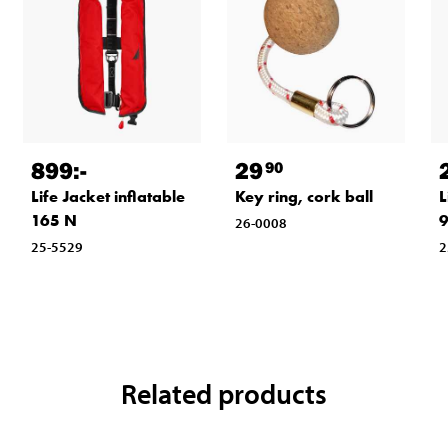
899
:-
29
90
Life Jacket inflatable
Key ring, cork ball
L
165 N
9
26-0008
25-5529
2
Related products