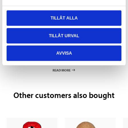
139
:-
TILLÅT ALLA
TILLÅT URVAL
Pay & Collect
AVVISA
Pay & Collect in your local store within 2 hours! For more information
about the service and our terms.
READ MORE
Other customers also bought