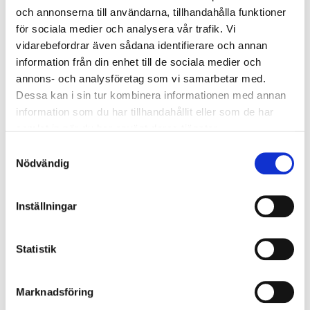
och annonserna till användarna, tillhandahålla funktioner
Accessories
för sociala medier och analysera vår trafik. Vi
vidarebefordrar även sådana identifierare och annan
information från din enhet till de sociala medier och
annons- och analysföretag som vi samarbetar med.
Gas cylinder, 33 g
Dessa kan i sin tur kombinera informationen med annan
25-55403
information som du har tillhandahållit eller som de har
In stock in
1
store
samlat in när du har använt deras tjänster.
Samtyckesval
Nödvändig
99
90
Inställningar
Automatic trigger, UML MK5
25-55404
Statistik
In stock in
6
store
Marknadsföring