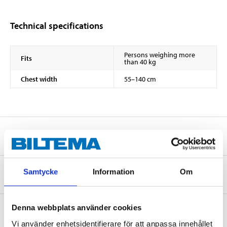
Technical specifications
Persons weighing more
Fits
than 40 kg
Chest width
55–140 cm
Safety instructions and other information
Samtycke
Information
Om
About the manufacturer
Denna webbplats använder cookies
Vi använder enhetsidentifierare för att anpassa innehållet