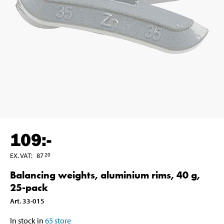
109
:-
EX. VAT
:
87
20
Balancing weights, aluminium rims, 40 g,
25-pack
Art
.
33-015
In stock in
65
store