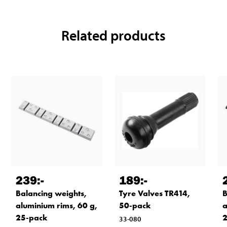
Related products
239
:-
189
:-
Balancing weights,
Tyre Valves TR414,
B
aluminium rims, 60 g,
50-pack
a
25-pack
2
33-080