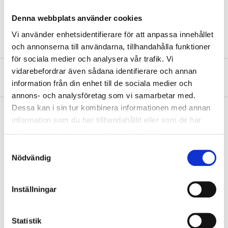
Quantity
25 pcs
Denna webbplats använder cookies
Colour
Grey
Vi använder enhetsidentifierare för att anpassa innehållet
och annonserna till användarna, tillhandahålla funktioner
för sociala medier och analysera vår trafik. Vi
vidarebefordrar även sådana identifierare och annan
About the manufacturer
information från din enhet till de sociala medier och
annons- och analysföretag som vi samarbetar med.
Dessa kan i sin tur kombinera informationen med annan
information som du har tillhandahållit eller som de har
samlat in när du har använt deras tjänster.
Pay & Collect
Samtyckesval
Pay & Collect in your local store within 2 hours! For more information
Nödvändig
about the service and our terms.
READ MORE
Inställningar
Other customers also bought
Statistik