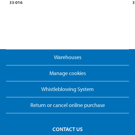
33-016
3
Warehouses
Manage cookies
Whistleblowing System
Return or cancel online purchase
CONTACT US