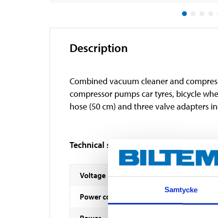
Description
Combined vacuum cleaner and compressor f
compressor pumps car tyres, bicycle wheel
hose (50 cm) and three valve adapters i
Technical specifications
Voltage
Samtycke
Power consumption
Power