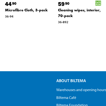
44
59
90
90
Microfibre Cloth, 3-pack
Cleaning wipes, interior,
70-pack
36-94
36-892
ABOUT BILTEMA
Warehouses and opening hour
Biltema Café
Biltema Foundation