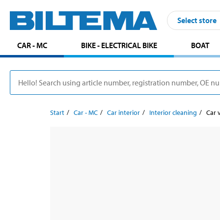
Select store
CAR - MC
BIKE - ELECTRICAL BIKE
BOAT
Start
Car - MC
Car interior
Interior cleaning
Car 