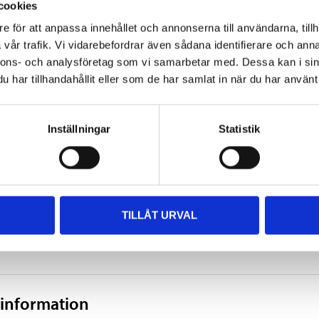
cookies
e för att anpassa innehållet och annonserna till användarna, tillh
6,9 bar
vår trafik. Vi vidarebefordrar även sådana identifierare och anna
150 l/min
nnons- och analysföretag som vi samarbetar med. Dessa kan i sin
har tillhandahållit eller som de har samlat in när du har använt 
3 m
350 mm
Inställningar
Statistik
116 mm
160 mm
TILLÅT URVAL
1,57 kg
SHOW ALL
 information