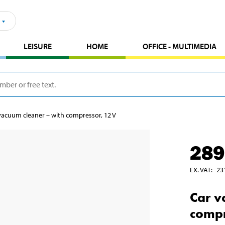
LEISURE
HOME
OFFICE - MULTIMEDIA
vacuum cleaner – with compressor, 12 V
289
EX. VAT
:
23
Car v
compr