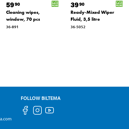
59
39
90
90
Cleaning wipes,
Ready-Mixed Wiper
window, 70 pcs
Fluid, 3,5 litre
36-891
36-5052
FOLLOW BILTEMA
ma.com