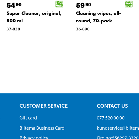
54
59
90
90
Super Cleaner, original,
Cleaning wipes, all-
500 ml
round, 70-pack
37-838
36-890
CUSTOMER SERVICE
CONTACT US
s
Gift card
077 520 00 00
Biltema Business Card
kundservice@bilte
Privacy policy
Org.no:556297-3320