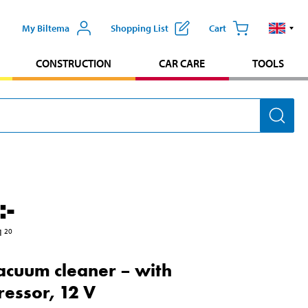
My Biltema
Shopping List
Cart
CONSTRUCTION
CAR CARE
TOOLS
:-
1
20
acuum cleaner – with
essor, 12 V