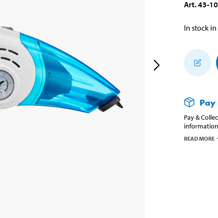
Art
.
43-1
In stock in
Pay 
Pay & Collec
information
READ MORE