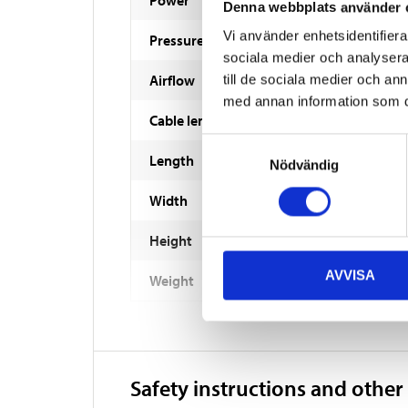
Denna webbplats använder 
Vi använder enhetsidentifierar
Pressure
sociala medier och analysera 
Airflow
till de sociala medier och a
med annan information som du 
Cable length
Samtyckesval
Length
Nödvändig
Width
Height
AVVISA
Weight
Safety instructions and other