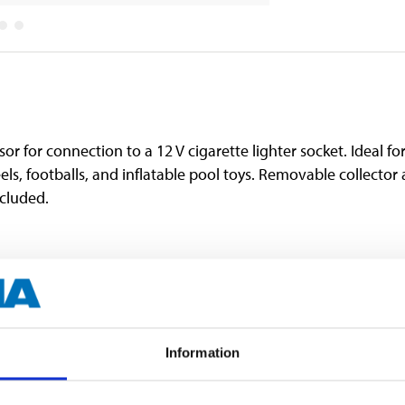
or connection to a 12 V cigarette lighter socket. Ideal for 
s, footballs, and inflatable pool toys. Removable collector a
ncluded.
12 V DC
Information
7 A
80 W