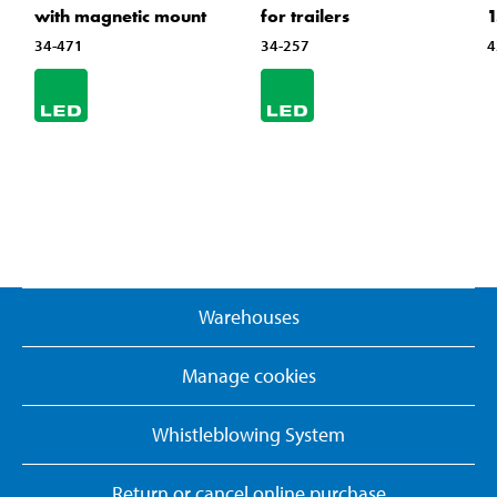
with magnetic mount
for trailers
34-471
34-257
4
Warehouses
Manage cookies
Whistleblowing System
Return or cancel online purchase