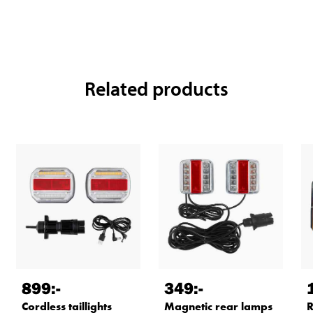
Related products
899
:-
349
:-
Cordless taillights
Magnetic rear lamps
R