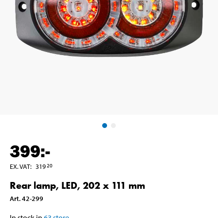
399
:-
EX. VAT
:
319
20
Rear lamp, LED, 202 x 111 mm
Art
.
42-299
In stock in
63
store