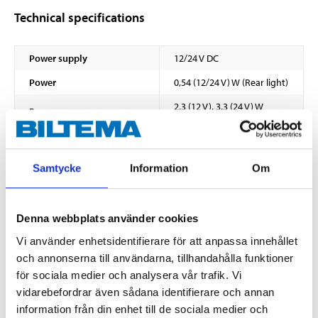
Technical specifications
Power supply
12/24 V DC
Power
0,54 (12/24 V) W (Rear light)
2,3 (12 V), 3,3 (24 V) W
Power
(Brake light)
0,8 (12 V), 1,0 (24 V) W
Power
(Indicators)
Samtycke
Information
Om
8,4 (12 V), 8,9 (24 V) lm
Luminosity
(Rear light)
56,2 (12 V), 72,5 (24 V) lm
Luminosity
(Brake light)
Denna webbplats använder cookies
Vi använder enhetsidentifierare för att anpassa innehållet
54,7 (12 V), 57,7 (24 V) lm
Luminosity
(Indicators)
och annonserna till användarna, tillhandahålla funktioner
för sociala medier och analysera vår trafik. Vi
Operating temperature
-40 – +60 °C
vidarebefordrar även sådana identifierare och annan
Enclosure class
IP66
information från din enhet till de sociala medier och