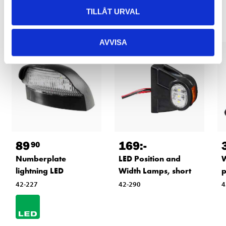
Other customers also bought
TILLÅT URVAL
AVVISA
89
169
:-
90
Numberplate
LED Position and
W
lightning LED
Width Lamps, short
42-227
42-290
4