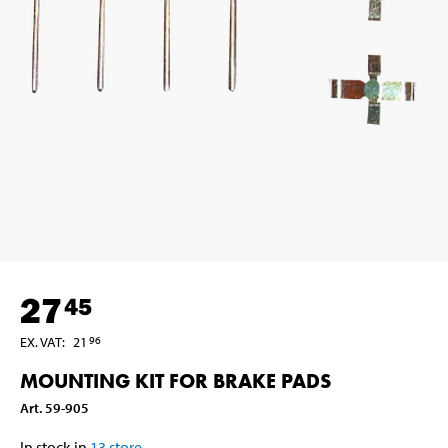
27
45
EX. VAT
:
21
96
MOUNTING KIT FOR BRAKE PADS
Art
.
59-905
In stock in
13
store