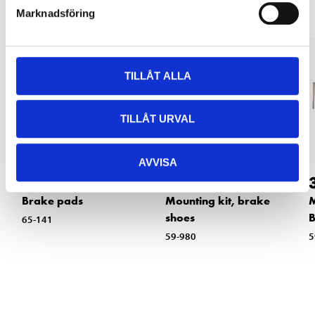
Marknadsföring
TILLÅT ALLA
TILLÅT URVAL
AVVISA
169
:-
49
90
Brake pads
Mounting kit, brake
shoes
65-141
59-980
5