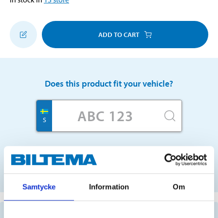
ADD TO CART
Does this product fit your vehicle?
S
No registration number?
SELECT CAR MANUALLY
Samtycke
Information
Om
Important information when searching for spare