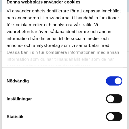
Denna webbplats använder cookies
parts by reg. number and service recommendations.
Vi använder enhetsidentifierare för att anpassa innehållet
och annonserna till användarna, tillhandahålla funktioner
för sociala medier och analysera vår trafik. Vi
vidarebefordrar även sådana identifierare och annan
information från din enhet till de sociala medier och
About the manufacturer
annons- och analysföretag som vi samarbetar med.
Dessa kan i sin tur kombinera informationen med annan
information som du har tillhandahållit eller som de har
samlat in när du har använt deras tjänster.
Pay & Collect
Samtyckesval
Nödvändig
Pay & Collect in your local store within 2 hours! For more information
about the service and our terms.
READ MORE
Inställningar
Statistik
Other customers also bought