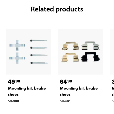
Related products
49
64
90
90
Mounting kit, brake
Mounting kit, brake
M
shoes
shoes
s
59-980
59-481
5