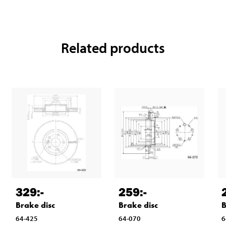
Related products
329
:-
259
:-
Brake disc
Brake disc
B
64-425
64-070
6