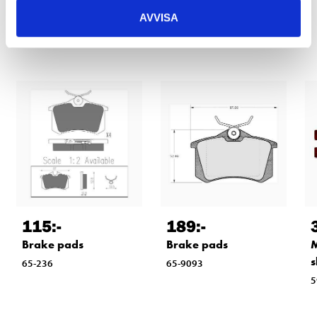
AVVISA
Other customers also bought
115
:-
189
:-
Brake pads
Brake pads
M
s
65-236
65-9093
5