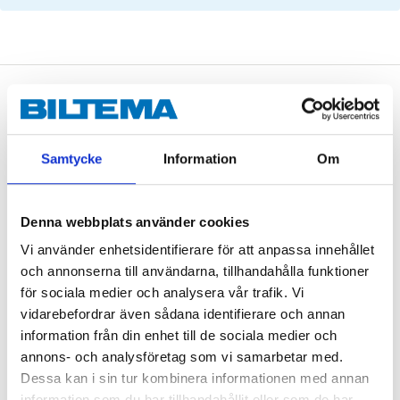
Description
Samtycke
Information
Om
Supplied with mounted wheel bearing.
Denna webbplats använder cookies
Technical specifications
Vi använder enhetsidentifierare för att anpassa innehållet
och annonserna till användarna, tillhandahålla funktioner
för sociala medier och analysera vår trafik. Vi
Brake disc
Solid
vidarebefordrar även sådana identifierare och annan
Diameter
240 mm
information från din enhet till de sociala medier och
annons- och analysföretag som vi samarbetar med.
Thickness
8 mm
Dessa kan i sin tur kombinera informationen med annan
Min. thickness
7 mm
information som du har tillhandahållit eller som de har