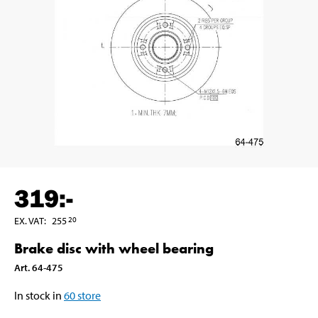
319
:-
EX. VAT
:
255
20
Brake disc with wheel bearing
Art
.
64-475
In stock in
60
store