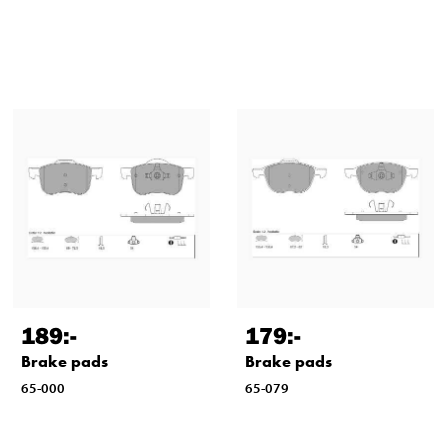
189
:-
179
:-
Brake pads
Brake pads
65-000
65-079