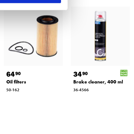
64
34
90
90
Oil filters
Brake cleaner, 400 ml
50-162
36-4566