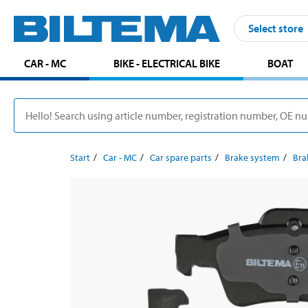
Select store
CAR - MC
BIKE - ELECTRICAL BIKE
BOAT
Start
Car - MC
Car spare parts
Brake system
Bra