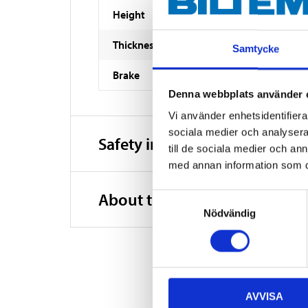
Height
Thickness
Samtycke
Brake
Denna webbplats använder 
Vi använder enhetsidentifierar
sociala medier och analysera 
Safety instructions and other
till de sociala medier och a
med annan information som du 
About the manufacturer
Samtyckesval
Nödvändig
AVVISA