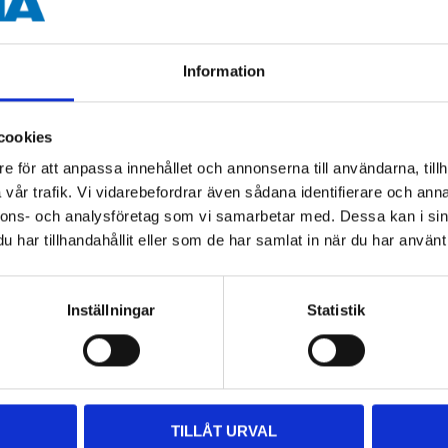
57,4 / 59,5 mm
16,8 mm
Information
ATE
cookies
e för att anpassa innehållet och annonserna till användarna, tillh
vår trafik. Vi vidarebefordrar även sådana identifierare och anna
 information
nnons- och analysföretag som vi samarbetar med. Dessa kan i sin
har tillhandahållit eller som de har samlat in när du har använt 
Inställningar
Statistik
Other customers also bought
TILLÅT URVAL