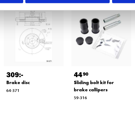
309
:-
44
90
Brake disc
Sliding bolt kit for
brake callipers
64-371
59-316