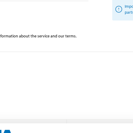
Impo
part
information about the service and our terms.
140,1 / 141,3 mm