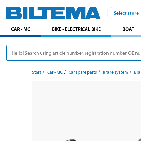
Select store
CAR - MC
BIKE - ELECTRICAL BIKE
BOAT
Start
Car - MC
Car spare parts
Brake system
Bra