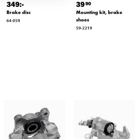
349
:-
39
90
Brake disc
Mounting kit, brake
shoes
64-059
59-2219