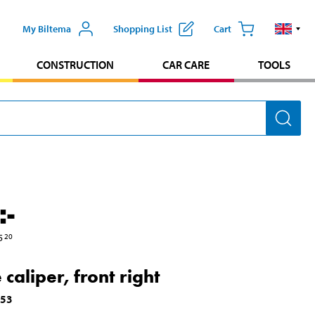
My Biltema
Shopping List
Cart
CONSTRUCTION
CAR CARE
TOOLS
:-
5
20
caliper, front right
053