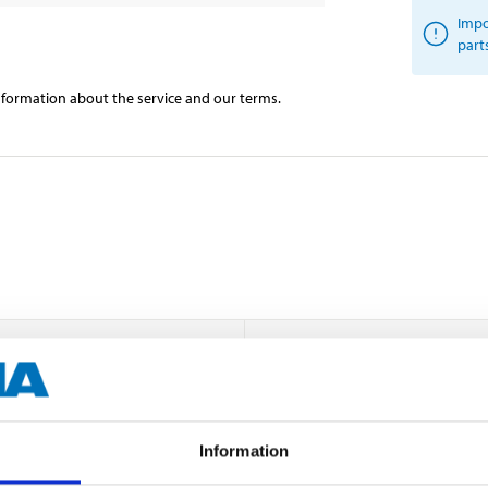
Impo
part
information about the service and our terms.
57 mm
25 mm (brake disc)
280/288/308 mm (brake disc)
Information