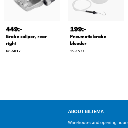
449
:-
199
:-
Brake caliper, rear
Pneumatic brake
right
bleeder
66-6017
19-1531
ABOUT BILTEMA
Warehouses and opening hour