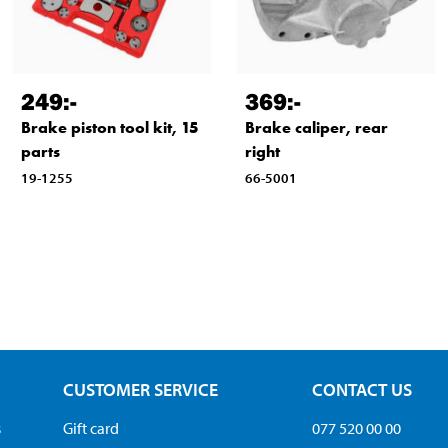
249
:-
369
:-
Brake piston tool kit, 15
Brake caliper, rear
parts
right
19-1255
66-5001
CUSTOMER SERVICE
CONTACT US
s
Gift card
077 520 00 00