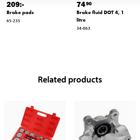
209
:-
74
90
Brake pads
Brake fluid DOT 4, 1
litre
65-235
34-063
Related products