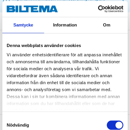
parts by reg. number and service recommendations.
Samtycke
Information
Om
Description
Denna webbplats använder cookies
Vi använder enhetsidentifierare för att anpassa innehållet
och annonserna till användarna, tillhandahålla funktioner
Technical specifications
för sociala medier och analysera vår trafik. Vi
vidarebefordrar även sådana identifierare och annan
information från din enhet till de sociala medier och
Bore size
38 mm
annons- och analysföretag som vi samarbetar med.
Thickness
9 mm (brake disc)
Dessa kan i sin tur kombinera informationen med annan
information som du har tillhandahållit eller som de har
samlat in när du har använt deras tjänster.
Samtyckesval
About the manufacturer
Nödvändig