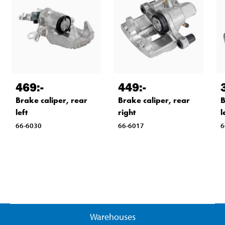
469
:-
449
:-
Brake caliper, rear
Brake caliper, rear
B
left
right
l
66-6030
66-6017
6
Warehouses