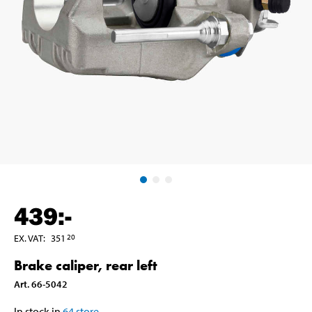
439
:-
EX. VAT
:
351
20
Brake caliper, rear left
Art
.
66-5042
In stock in
64
store