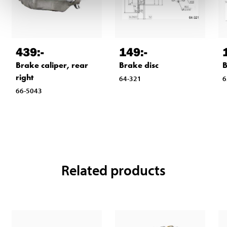
439
:-
149
:-
Brake caliper, rear
Brake disc
B
right
64-321
6
66-5043
Related products