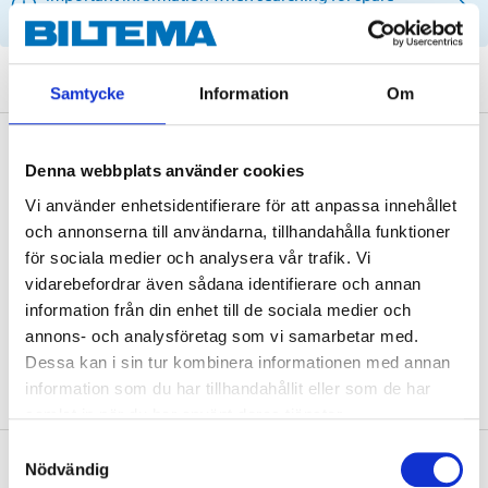
parts by reg. number and service recommendations.
Samtycke
Information
Om
Description
Denna webbplats använder cookies
Vi använder enhetsidentifierare för att anpassa innehållet
och annonserna till användarna, tillhandahålla funktioner
Technical specifications
för sociala medier och analysera vår trafik. Vi
vidarebefordrar även sådana identifierare och annan
information från din enhet till de sociala medier och
Bore size
38 mm
annons- och analysföretag som vi samarbetar med.
Thickness
10 mm (brake disc)
Dessa kan i sin tur kombinera informationen med annan
information som du har tillhandahållit eller som de har
samlat in när du har använt deras tjänster.
Samtyckesval
About the manufacturer
Nödvändig