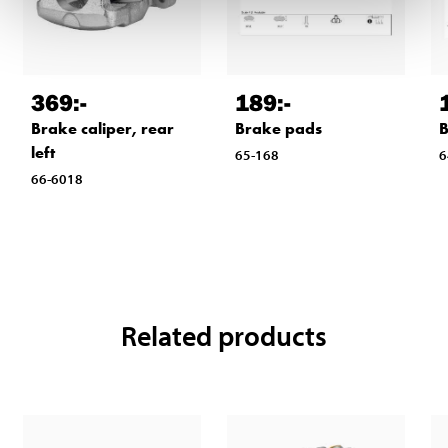
369
:-
189
:-
Brake caliper, rear
Brake pads
B
left
65-168
6
66-6018
Related products