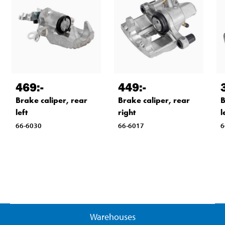
469
:-
449
:-
Brake caliper, rear
Brake caliper, rear
B
left
right
l
66-6030
66-6017
6
Warehouses