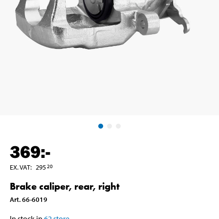
369
:-
EX. VAT
:
295
20
Brake caliper, rear, right
Art
.
66-6019
In stock in
62
store