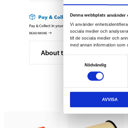
Denna webbplats använder 
Pay & Collect
Vi använder enhetsidentifierar
Pay & Collect in your local store within 2 hours! For more 
sociala medier och analysera 
READ MORE
till de sociala medier och a
med annan information som du 
About the manufacturer
Samtyckesval
Nödvändig
AVVISA