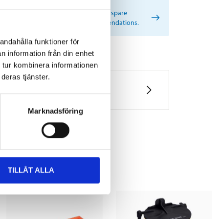
rtant information when searching for spare
s by reg. number and service recommendations.
andahålla funktioner för
n information från din enhet
 tur kombinera informationen
deras tjänster.
Marknadsföring
TILLÅT ALLA