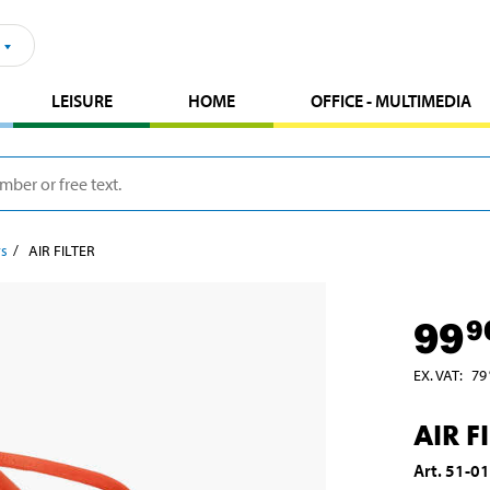
LEISURE
HOME
OFFICE - MULTIMEDIA
rs
AIR FILTER
99
9
EX. VAT
:
79
AIR F
Art
.
51-0