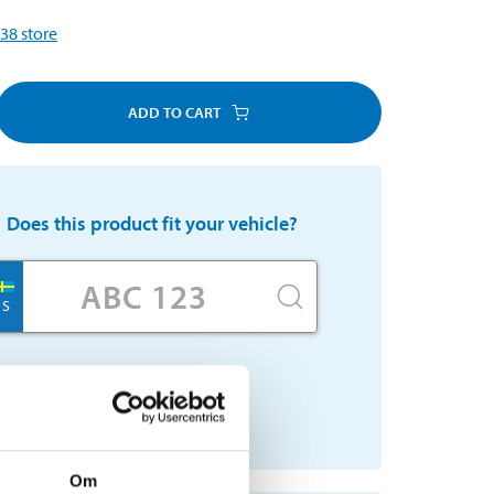
38
store
ADD TO CART
Does this product fit your vehicle?
S
No registration number?
SELECT CAR MANUALLY
Om