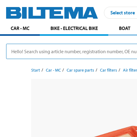
Select store
CAR - MC
BIKE - ELECTRICAL BIKE
BOAT
Start
Car - MC
Car spare parts
Car filters
Air filte