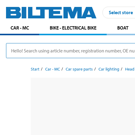
Select store
CAR - MC
BIKE - ELECTRICAL BIKE
BOAT
Start
Car - MC
Car spare parts
Car lighting
Head