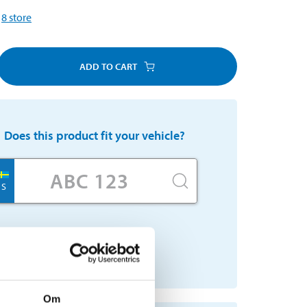
8
store
ADD TO CART
Does this product fit your vehicle?
S
No registration number?
SELECT CAR MANUALLY
Om