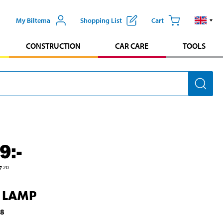
My Biltema
Shopping List
Cart
CONSTRUCTION
CAR CARE
TOOLS
9
:-
7
20
 LAMP
88