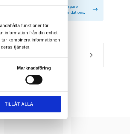
rtant information when searching for spare
s by reg. number and service recommendations.
andahålla funktioner för
n information från din enhet
 tur kombinera informationen
deras tjänster.
Marknadsföring
TILLÅT ALLA