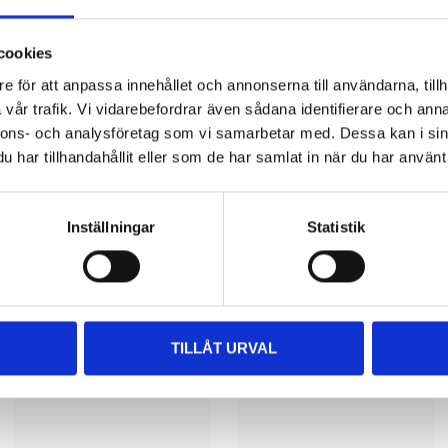
Impo
part
cookies
e för att anpassa innehållet och annonserna till användarna, tillh
information about the service and our terms.
vår trafik. Vi vidarebefordrar även sådana identifierare och anna
nnons- och analysföretag som vi samarbetar med. Dessa kan i sin
har tillhandahållit eller som de har samlat in när du har använt 
Inställningar
Statistik
Related products
TILLÅT URVAL