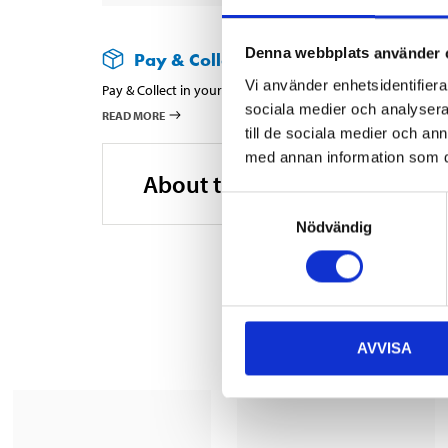
Denna webbplats använder 
Pay & Collect
Vi använder enhetsidentifierar
Pay & Collect in your local store within 2 hours! For more 
sociala medier och analysera 
READ MORE
till de sociala medier och a
med annan information som du 
About the manufacturer
Samtyckesval
Nödvändig
AVVISA