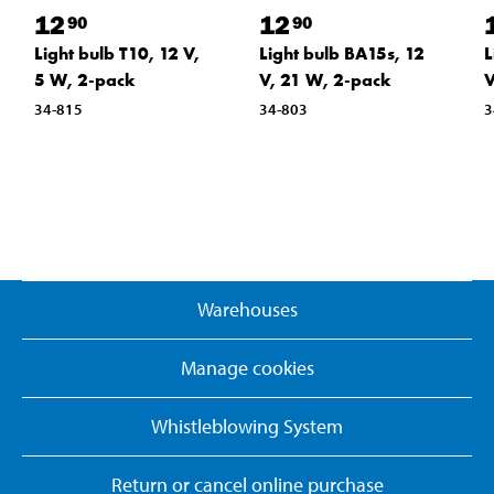
12
12
90
90
Light bulb T10, 12 V,
Light bulb BA15s, 12
L
5 W, 2-pack
V, 21 W, 2-pack
V
34-815
34-803
3
Warehouses
Manage cookies
Whistleblowing System
Return or cancel online purchase