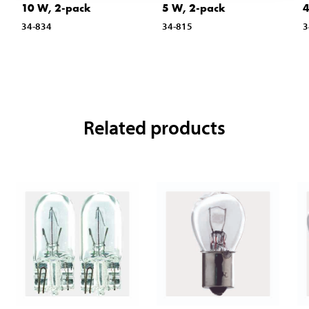
10 W, 2-pack
5 W, 2-pack
4
34-834
34-815
3
Related products