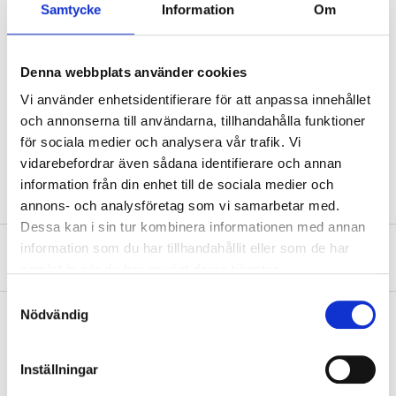
Voltage
12 V DC
Samtycke
Information
Om
Power
5 W
Socket
BA9s
Denna webbplats använder cookies
Luminosity
80 lm
Vi använder enhetsidentifierare för att anpassa innehållet
och annonserna till användarna, tillhandahålla funktioner
Colour
Transparent
för sociala medier och analysera vår trafik. Vi
Quantity
2 Qty.
vidarebefordrar även sådana identifierare och annan
information från din enhet till de sociala medier och
annons- och analysföretag som vi samarbetar med.
Dessa kan i sin tur kombinera informationen med annan
information som du har tillhandahållit eller som de har
About the manufacturer
samlat in när du har använt deras tjänster.
Samtyckesval
Nödvändig
Pay & Collect
Inställningar
Pay & Collect in your local store within 2 hours! For more information