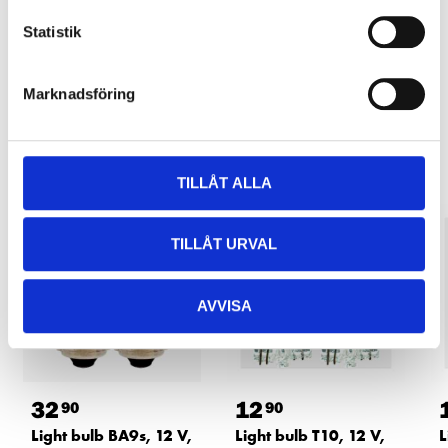
about the service and our terms.
Statistik
READ MORE
Marknadsföring
Other customers also bought
TILLÅT ALLA
TILLÅT URVAL
AVVISA
32
12
90
90
Light bulb BA9s, 12 V,
Light bulb T10, 12 V,
L