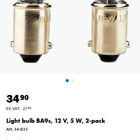
34
90
EX. VAT
:
27
92
Light bulb BA9s, 12 V, 5 W, 2-pack
Art
.
34-833