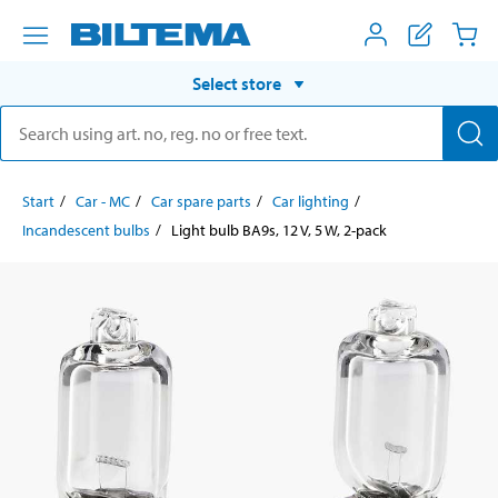
Select store
Start
Car - MC
Car spare parts
Car lighting
Incandescent bulbs
Light bulb BA9s, 12 V, 5 W, 2-pack