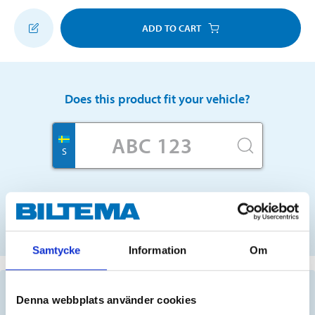
ADD TO CART
Does this product fit your vehicle?
S
No registration number?
SELECT CAR MANUALLY
Samtycke
Information
Om
Important information when searching for spare
Denna webbplats använder cookies
parts by reg. number and service recommendations.