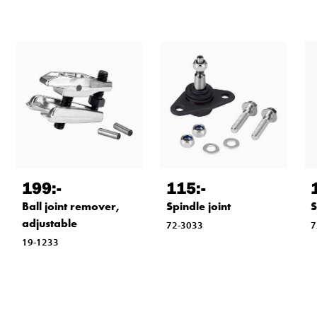
199
:-
115
:-
S
Ball joint remover,
Spindle joint
adjustable
7
72-3033
19-1233