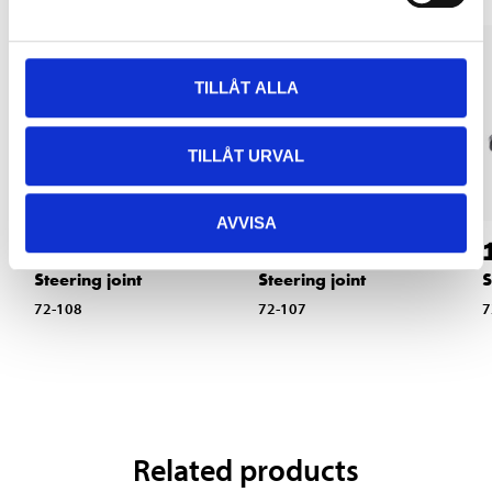
TILLÅT ALLA
TILLÅT URVAL
AVVISA
115
:-
115
:-
Steering joint
Steering joint
S
72-108
72-107
7
Related products