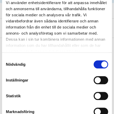
Vi använder enhetsidentifierare för att anpassa innehållet
och annonserna till användarna, tillhandahålla funktioner
för sociala medier och analysera vår trafik. Vi
vidarebefordrar även sådana identifierare och annan
About the manufacturer
information från din enhet till de sociala medier och
annons- och analysföretag som vi samarbetar med.
Dessa kan i sin tur kombinera informationen med annan
information som du har tillhandahållit eller som de har
samlat in när du har använt deras tjänster.
Pay & Collect
Samtyckesval
Nödvändig
Pay & Collect in your local store within 2 hours! For more information
about the service and our terms.
READ MORE
Inställningar
Statistik
Other customers also bought
Marknadsföring