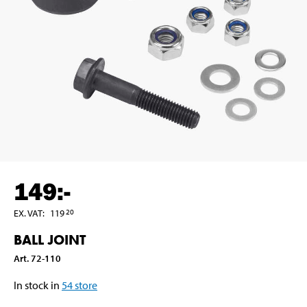
149
:-
EX. VAT
:
119
20
BALL JOINT
Art
.
72-110
In stock in
54
store