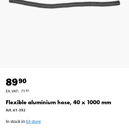
89
90
EX. VAT
:
71
92
Flexible aluminium hose, 40 x 1000 mm
Art
.
61-392
In stock in
63
store