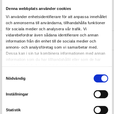
Length
1000 mm
Denna webbplats använder cookies
Colour
Black
Vi använder enhetsidentifierare för att anpassa innehållet
och annonserna till användarna, tillhandahålla funktioner
för sociala medier och analysera vår trafik. Vi
vidarebefordrar även sådana identifierare och annan
About the manufacturer
information från din enhet till de sociala medier och
annons- och analysföretag som vi samarbetar med.
Dessa kan i sin tur kombinera informationen med annan
information som du har tillhandahållit eller som de har
samlat in när du har använt deras tjänster.
Pay & Collect
Samtyckesval
Pay & Collect in your local store within 2 hours! For more information
Nödvändig
about the service and our terms.
READ MORE
Inställningar
Other customers also bought
Statistik