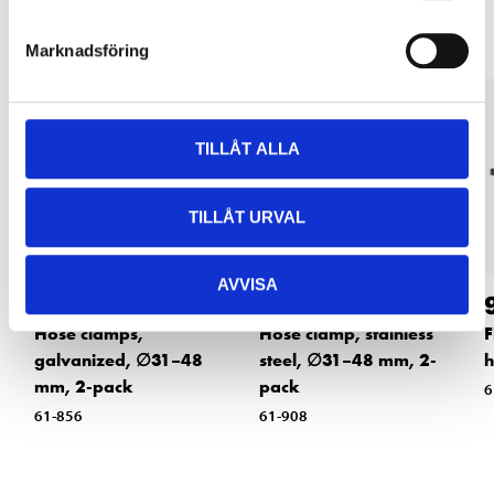
Marknadsföring
TILLÅT ALLA
TILLÅT URVAL
AVVISA
26
34
90
90
Hose clamps,
Hose clamp, stainless
F
galvanized, ∅31–48
steel, ∅31–48 mm, 2-
h
mm, 2-pack
pack
6
61-856
61-908