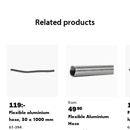
Related products
from
119
:-
49
90
Flexible aluminium
F
Flexible Aluminium
hose, 50 x 1000 mm
h
Hose
61-394
6