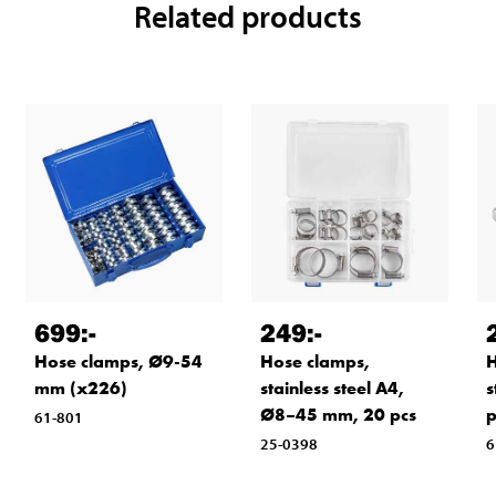
Related products
699
:-
249
:-
Hose clamps, Ø9-54
Hose clamps,
H
mm (x226)
stainless steel A4,
s
Ø8–45 mm, 20 pcs
61-801
25-0398
6