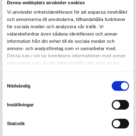
Denna webbplats använder cookies
Vi använder enhetsidentifierare för att anpassa innehållet
och annonserna till användarna, tillhandahålla funktioner
för sociala medier och analysera vår trafik. Vi
About the manufacturer
vidarebefordrar även sådana identifierare och annan
information från din enhet till de sociala medier och
annons- och analysföretag som vi samarbetar med.
Dessa kan i sin tur kombinera informationen med annan
information som du har tillhandahållit eller som de har
Pay & Collect
samlat in när du har använt deras tjänster.
Pay & Collect in your local store within 2 hours! For more information
Samtyckesval
about the service and our terms.
Nödvändig
READ MORE
Inställningar
Other customers also bought
Statistik