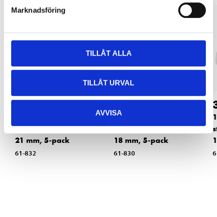
Marknadsföring
TILLÅT ALLA
TILLÅT URVAL
32
32
90
90
AVVISA
1-ear Hose clamp,
1-ear Hose clamp,
1
stainless steel, 17,8–
stainless steel, 14,8–
s
21 mm, 5-pack
18 mm, 5-pack
1
61-832
61-830
6