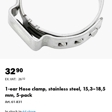
32
90
EX. VAT
:
26
32
1-ear Hose clamp, stainless steel, 15,3–18,5
mm, 5-pack
Art
.
61-831
In stock in
64
store