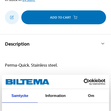
ADD TO CART
Description
Perma-Quick. Stainless steel.
Technical specifications
Samtycke
Information
Om
Diameter
15,3–18,5 mm
Width
7 mm