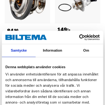
149
:-
84
90
Thermostat
Thermostat
61-484
61-482
58
store
In stock in
61
store
In stock in
Samtycke
Information
Om
Denna webbplats använder cookies
Vi använder enhetsidentifierare för att anpassa innehållet
och annonserna till användarna, tillhandahålla funktioner
för sociala medier och analysera vår trafik. Vi
vidarebefordrar även sådana identifierare och annan
information från din enhet till de sociala medier och
annons- och analysföretag som vi samarbetar med.