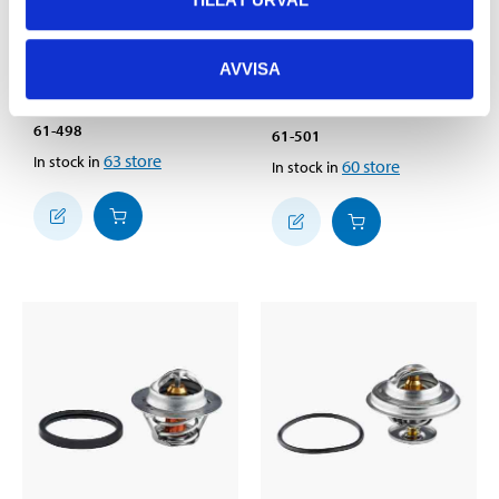
135
:-
AVVISA
74
90
Thermostat
Thermostat
61-498
61-501
63
store
In stock in
60
store
In stock in