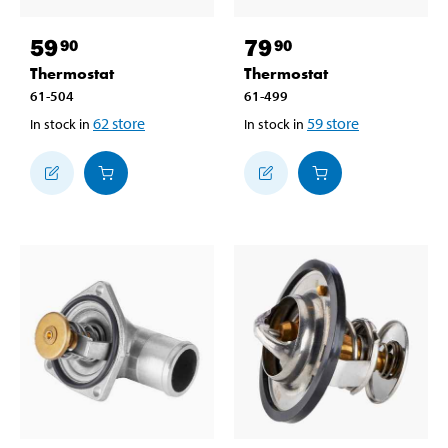
59
79
90
90
Thermostat
Thermostat
61-504
61-499
62
store
59
store
In stock in
In stock in