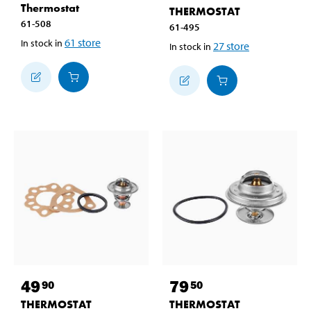
Thermostat
THERMOSTAT
61-508
61-495
61
store
In stock in
27
store
In stock in
49
79
90
50
THERMOSTAT
THERMOSTAT