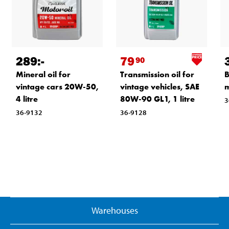
289
:-
79
90
Mineral oil for
Transmission oil for
B
vintage cars 20W-50,
vintage vehicles, SAE
m
4 litre
80W-90 GL1, 1 litre
3
36-9132
36-9128
Warehouses