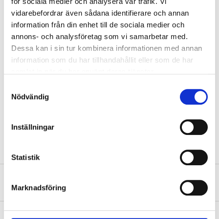
för sociala medier och analysera vår trafik. Vi
vidarebefordrar även sådana identifierare och annan
information från din enhet till de sociala medier och
EUH208 Contains Reaction products of bis(4-methylpentan-2-
annons- och analysföretag som vi samarbetar med.
yl)dithiophosphoric acid with phosphorus oxide, propylene oxide
Dessa kan i sin tur kombinera informationen med annan
and amines, C12-14-alkyl (branched). May produce an allergic
information som du har tillhandahållit eller som de har
reaction.
samlat in när du har använt deras tjänster.
EUH210 Safety data sheet available on request.
Samtyckesval
Nödvändig
Technical specifications
Inställningar
Volume
1 l
Statistik
Safety instructions and other information
Marknadsföring