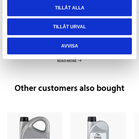
About the manufacturer
TILLÅT ALLA
TILLÅT URVAL
Pay & Collect
AVVISA
Pay & Collect in your local store within 2 hours! For more information
about the service and our terms.
READ MORE
Other customers also bought