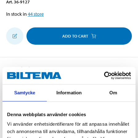
Art
.
36-9127
In stock in
44
store
ADD TO CART
Description
Samtycke
Information
Om
Mineral oil-based transmission oil for manual
transmissions on older vehicles (passenger cars and
commercial vehicles), meets specifications for API GL-
Denna webbplats använder cookies
3 and GL-4. With effective EP additives that provide
Vi använder enhetsidentifierare för att anpassa innehållet
good protection against wear and corrosion.
och annonserna till användarna, tillhandahålla funktioner
Meets the following specifications:
GL-3, GL-4.