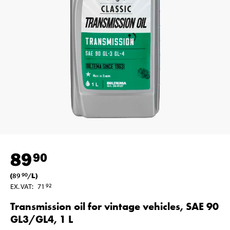
89
90
(
89
/
L
)
90
EX. VAT
:
71
92
Transmission oil for vintage vehicles, SAE 90
GL3/GL4, 1 L