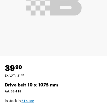
39
90
EX. VAT
:
31
92
Drive belt 10 x 1075 mm
Art
.
62-118
In stock in
61
store