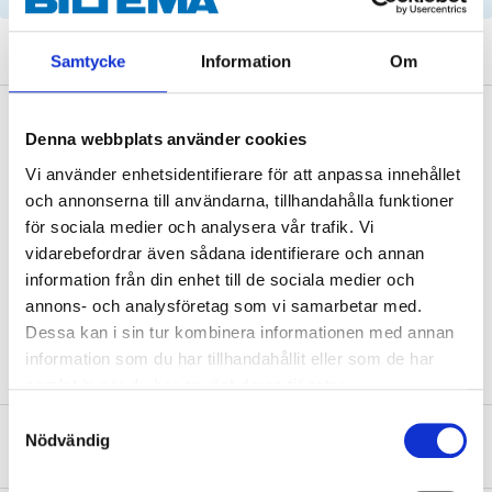
Samtycke
Information
Om
Description
Denna webbplats använder cookies
Vi använder enhetsidentifierare för att anpassa innehållet
och annonserna till användarna, tillhandahålla funktioner
Technical specifications
för sociala medier och analysera vår trafik. Vi
vidarebefordrar även sådana identifierare och annan
information från din enhet till de sociala medier och
Length
1075 mm
annons- och analysföretag som vi samarbetar med.
Width
10 mm
Dessa kan i sin tur kombinera informationen med annan
information som du har tillhandahållit eller som de har
samlat in när du har använt deras tjänster.
Samtyckesval
Nödvändig
About the manufacturer