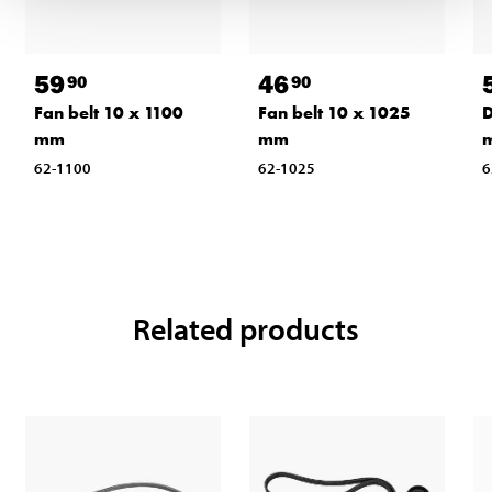
59
46
90
90
D
Fan belt 10 x 1100
Fan belt 10 x 1025
mm
mm
6
62-1100
62-1025
Related products