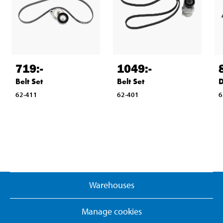
719
:-
1049
:-
Belt Set
Belt Set
D
62-411
62-401
6
Warehouses
Manage cookies