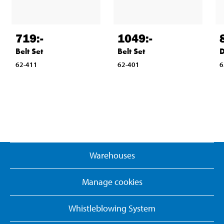
719
:-
1049
:-
Belt Set
Belt Set
D
62-411
62-401
6
Warehouses
Manage cookies
Whistleblowing System