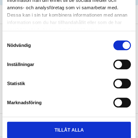
information från din enhet till de sociala medier och
annons- och analysföretag som vi samarbetar med.
Dessa kan i sin tur kombinera informationen med annan
information som du har tillhandahållit eller som de har
samlat in när du har använt deras tjänster.
Description
Samtyckesval
Nödvändig
Technical specifications
Inställningar
Length
825 mm
Statistik
Number of ribs
4 pcs
Marknadsföring
About the manufacturer
TILLÅT ALLA