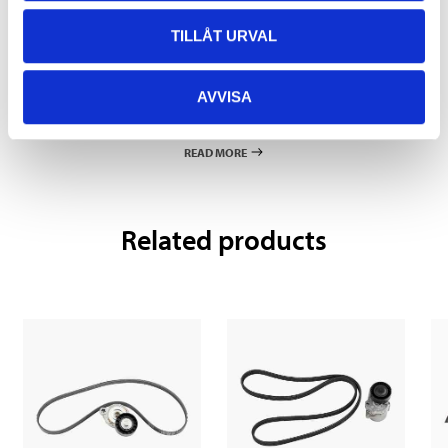
TILLÅT URVAL
Pay & Collect
AVVISA
Pay & Collect in your local store within 2 hours! For more information
about the service and our terms.
READ MORE
Related products