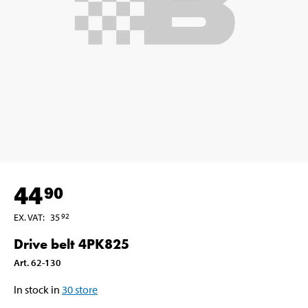
44
90
EX. VAT
:
35
92
Drive belt 4PK825
Art
.
62-130
In stock in
30
store