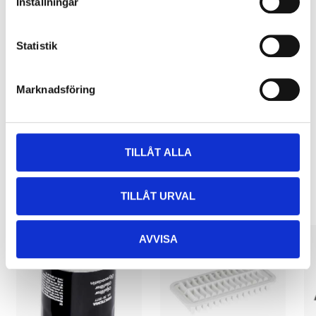
Inställningar
Statistik
Pay & Collect
Pay & Collect in your local store within 2 hours! For more information
about the service and our terms.
Marknadsföring
READ MORE
TILLÅT ALLA
Other customers also bought
TILLÅT URVAL
AVVISA