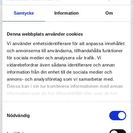
Samtycke
Information
Om
Description
Denna webbplats använder cookies
Vi använder enhetsidentifierare för att anpassa innehållet
och annonserna till användarna, tillhandahålla funktioner
för sociala medier och analysera vår trafik. Vi
Technical specifications
vidarebefordrar även sådana identifierare och annan
information från din enhet till de sociala medier och
Length
850 mm
annons- och analysföretag som vi samarbetar med.
Dessa kan i sin tur kombinera informationen med annan
Number of ribs
6 pcs
information som du har tillhandahållit eller som de har
samlat in när du har använt deras tjänster.
Samtyckesval
Nödvändig
About the manufacturer