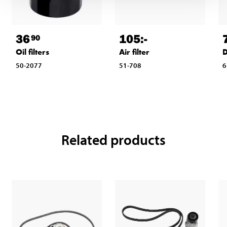
36
105
:-
90
Oil filters
Air filter
D
50-2077
51-708
6
Related products