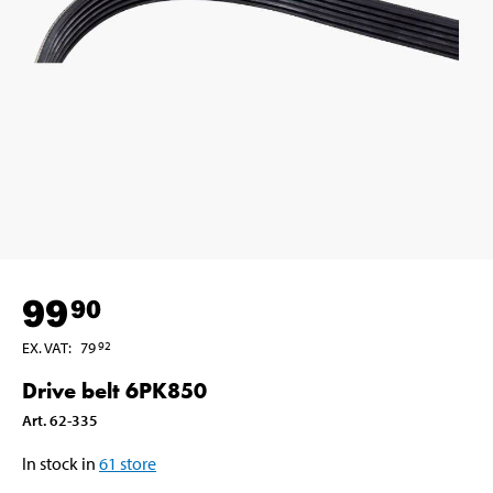
99
90
EX. VAT
:
79
92
Drive belt 6PK850
Art
.
62-335
In stock in
61
store