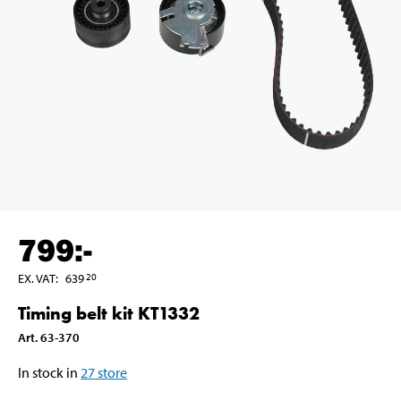
799
:-
EX. VAT
:
639
20
Timing belt kit KT1332
Art
.
63-370
In stock in
27
store