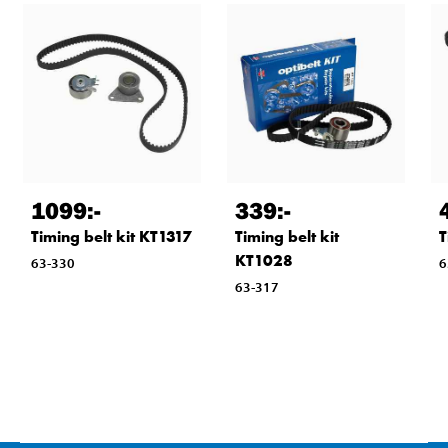
1099
:-
339
:-
Timing belt kit KT1317
Timing belt kit
T
KT1028
63-330
6
63-317