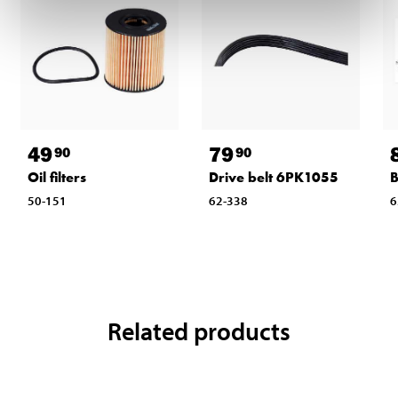
49
79
90
90
Oil filters
Drive belt 6PK1055
B
50-151
62-338
6
Related products