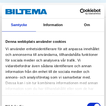
Samtycke
Information
Om
Description
Denna webbplats använder cookies
Technical specifications
Vi använder enhetsidentifierare för att anpassa innehållet
och annonserna till användarna, tillhandahålla funktioner
Length
1276 mm
för sociala medier och analysera vår trafik. Vi
vidarebefordrar även sådana identifierare och annan
Width
25,4 mm
information från din enhet till de sociala medier och
Number of teeth
134
annons- och analysföretag som vi samarbetar med.
Dessa kan i sin tur kombinera informationen med annan
Quantity
1 pcs (straps)
information som du har tillhandahållit eller som de har
Quantity
2 pcs (rolls)
samlat in när du har använt deras tjänster.
Samtyckesval