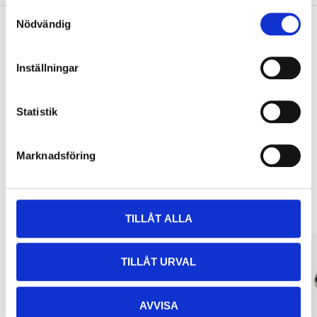
Samtyckesval
Nödvändig
Pay & Collect
Inställningar
Pay & Collect in your local store within 2 hours! For more information
about the service and our terms.
Statistik
READ MORE
Marknadsföring
Other customers also bought
TILLÅT ALLA
TILLÅT URVAL
AVVISA