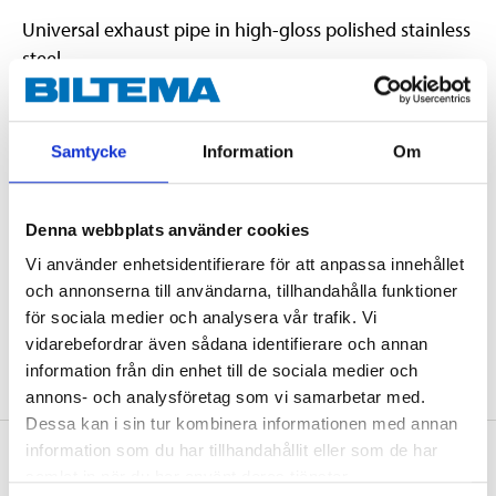
Universal exhaust pipe in high-gloss polished stainless
steel.
Technical specifications
Samtycke
Information
Om
External diameter
51 mm (2")
Denna webbplats använder cookies
Length
1 m
Vi använder enhetsidentifierare för att anpassa innehållet
Thickness
1,5 mm
och annonserna till användarna, tillhandahålla funktioner
för sociala medier och analysera vår trafik. Vi
High-gloss polished
Material
stainless steel
vidarebefordrar även sådana identifierare och annan
information från din enhet till de sociala medier och
annons- och analysföretag som vi samarbetar med.
Dessa kan i sin tur kombinera informationen med annan
information som du har tillhandahållit eller som de har
About the manufacturer
samlat in när du har använt deras tjänster.