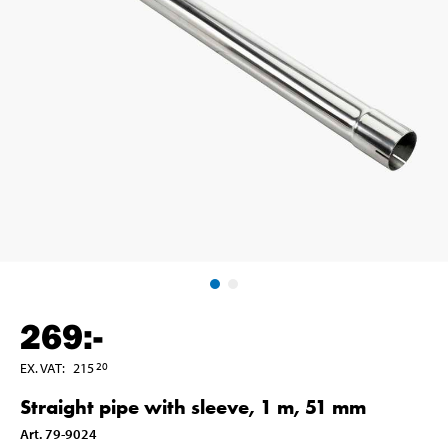
269
:-
EX. VAT
:
215
20
Straight pipe with sleeve, 1 m, 51 mm
Art
.
79-9024