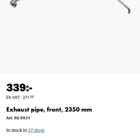
339
:-
EX. VAT
:
271
20
Exhaust pipe, front, 2350 mm
Art
.
90-9931
In stock in
27
store