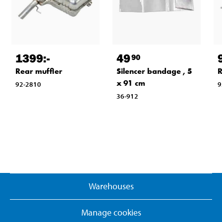
1399
:-
49
90
Rear muffler
Silencer bandage , 5
R
x 91 cm
92-2810
9
36-912
Warehouses
Manage cookies