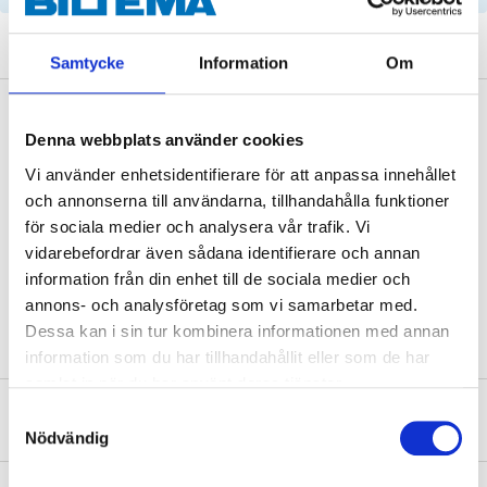
Samtycke
Information
Om
Description
Denna webbplats använder cookies
Vi använder enhetsidentifierare för att anpassa innehållet
och annonserna till användarna, tillhandahålla funktioner
Technical specifications
för sociala medier och analysera vår trafik. Vi
vidarebefordrar även sådana identifierare och annan
Length
2350 mm
information från din enhet till de sociala medier och
annons- och analysföretag som vi samarbetar med.
Dessa kan i sin tur kombinera informationen med annan
information som du har tillhandahållit eller som de har
samlat in när du har använt deras tjänster.
About the manufacturer
Samtyckesval
Nödvändig