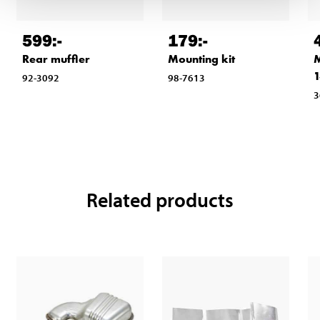
599
:-
179
:-
Rear muffler
Mounting kit
M
1
92-3092
98-7613
3
Related products