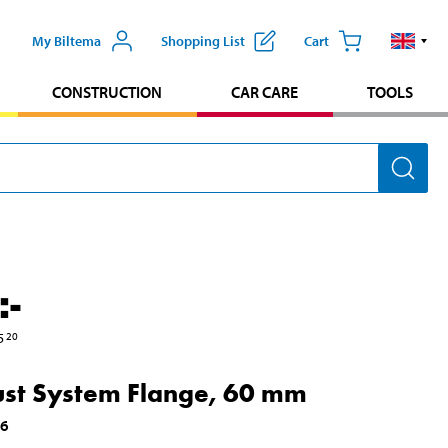
My Biltema
Shopping List
Cart
CONSTRUCTION
CAR CARE
TOOLS
:-
5
20
st System Flange, 60 mm
16