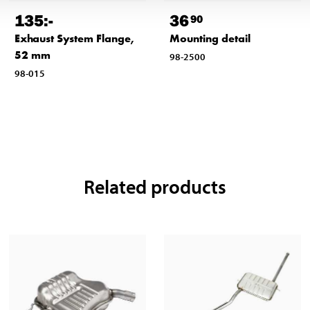
135
:-
36
90
Exhaust System Flange,
Mounting detail
52 mm
98-2500
98-015
Related products