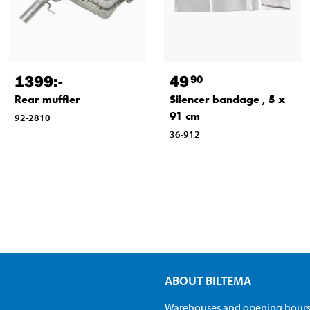
1399
:-
49
90
Rear muffler
Silencer bandage , 5 x
91 cm
92-2810
36-912
ABOUT BILTEMA
Warehouses and opening hour