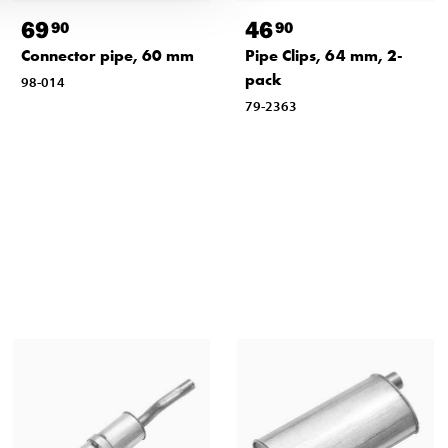
69
46
90
90
Connector pipe, 60 mm
Pipe Clips, 64 mm, 2-
pack
98-014
79-2363