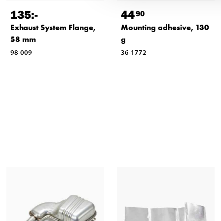
135
:-
44
90
Exhaust System Flange,
Mounting adhesive, 130
58 mm
g
98-009
36-1772