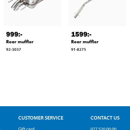
999
:-
1599
:-
Rear muffler
Rear muffler
92-3037
91-8275
CUSTOMER SERVICE
CONTACT US
s
Gift card
077 520 00 00