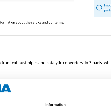
Impo
part
information about the service and our terms.
ont exhaust pipes and catalytic converters. In 3 parts, which
60 mm
Information