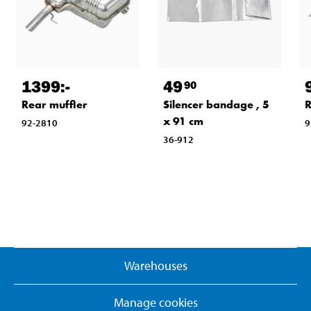
1399
:-
49
90
Rear muffler
Silencer bandage , 5
R
x 91 cm
92-2810
9
36-912
Warehouses
Manage cookies