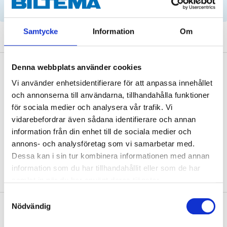
parts by reg. number and service recommendations.
Samtycke
Information
Om
Denna webbplats använder cookies
Description
Vi använder enhetsidentifierare för att anpassa innehållet
och annonserna till användarna, tillhandahålla funktioner
för sociala medier och analysera vår trafik. Vi
vidarebefordrar även sådana identifierare och annan
OE: 3531971
information från din enhet till de sociala medier och
annons- och analysföretag som vi samarbetar med.
Dessa kan i sin tur kombinera informationen med annan
information som du har tillhandahållit eller som de har
samlat in när du har använt deras tjänster.
Samtyckesval
Nödvändig
About the manufacturer