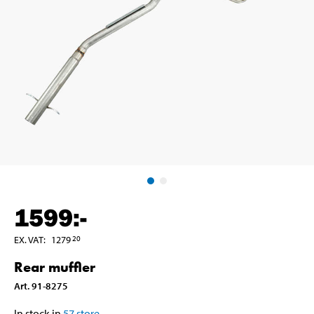
1599
:-
EX. VAT
:
1279
20
Rear muffler
Art
.
91-8275
In stock in
57
store