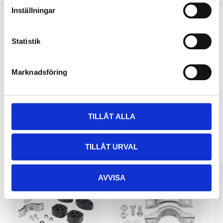
Inställningar
Statistik
Pay & Collect
Pay & Collect in your local store within 2 hours! For more information
about the service and our terms.
Marknadsföring
READ MORE
TILLÅT ALLA
Other customers also bought
TILLÅT URVAL
AVVISA