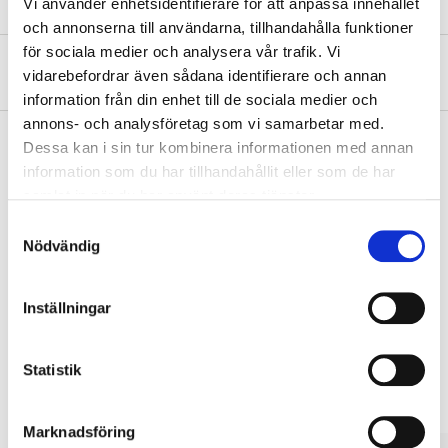
Vi använder enhetsidentifierare för att anpassa innehållet
och annonserna till användarna, tillhandahålla funktioner
för sociala medier och analysera vår trafik. Vi
About the manufacturer
vidarebefordrar även sådana identifierare och annan
information från din enhet till de sociala medier och
annons- och analysföretag som vi samarbetar med.
Dessa kan i sin tur kombinera informationen med annan
information som du har tillhandahållit eller som de har
Pay & Collect
samlat in när du har använt deras tjänster.
Pay & Collect in your local store within 2 hours! For more information
Samtyckesval
about the service and our terms.
Nödvändig
READ MORE
Inställningar
Other customers also bought
Statistik
Marknadsföring