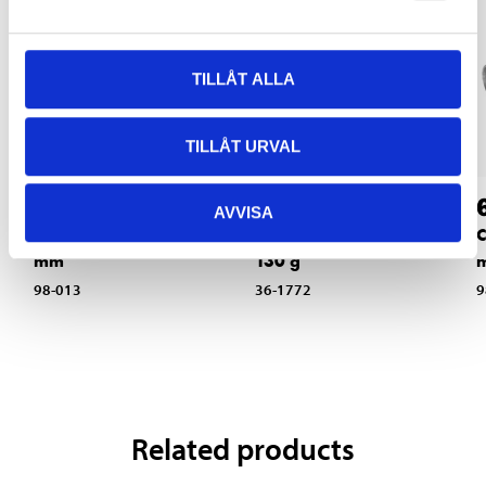
TILLÅT ALLA
TILLÅT URVAL
69
44
90
90
AVVISA
Connector pipe, 55
Mounting adhesive,
C
mm
130 g
98-013
36-1772
9
Related products