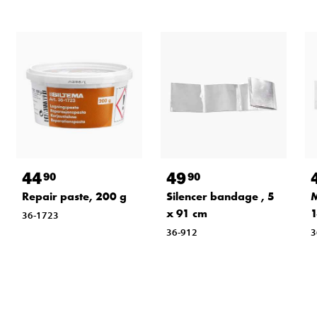
44
49
90
90
Repair paste, 200 g
Silencer bandage , 5
M
x 91 cm
1
36-1723
36-912
3