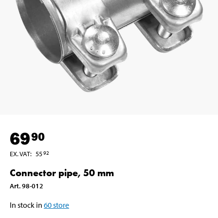
69
90
EX. VAT
:
55
92
Connector pipe, 50 mm
Art
.
98-012
In stock in
60
store