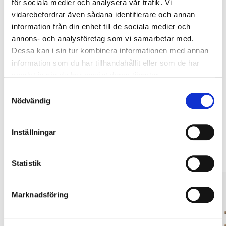
för sociala medier och analysera vår trafik. Vi
vidarebefordrar även sådana identifierare och annan
information från din enhet till de sociala medier och
annons- och analysföretag som vi samarbetar med.
Pay & Collect
Dessa kan i sin tur kombinera informationen med annan
information som du har tillhandahållit eller som de har
Pay & Collect in your local store within 2 hours! For more information
about the service and our terms.
samlat in när du har använt deras tjänster.
READ MORE
Samtyckesval
Nödvändig
Other customers also bought
Inställningar
Statistik
Marknadsföring