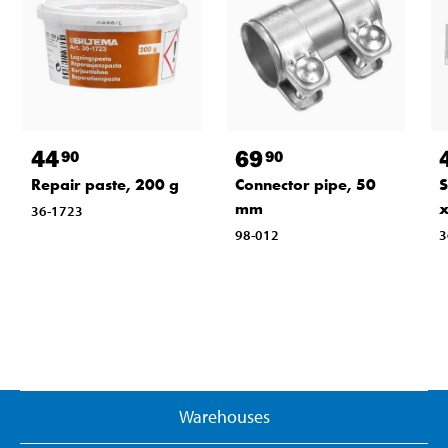
44
69
90
90
Repair paste, 200 g
Connector pipe, 50
S
mm
x
36-1723
98-012
3
Warehouses