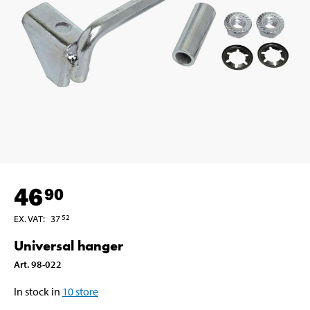
46
90
EX. VAT
:
37
52
Universal hanger
Art
.
98-022
In stock in
10
store