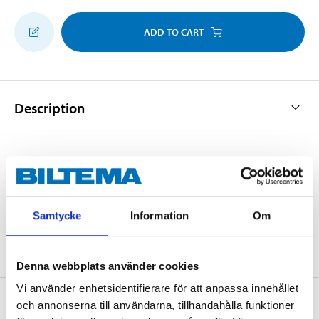
ADD TO CART
Description
Universal exhaust hanger for M8 pipe clips.
Samtycke
Information
Om
Denna webbplats använder cookies
Vi använder enhetsidentifierare för att anpassa innehållet
About the manufacturer
och annonserna till användarna, tillhandahålla funktioner