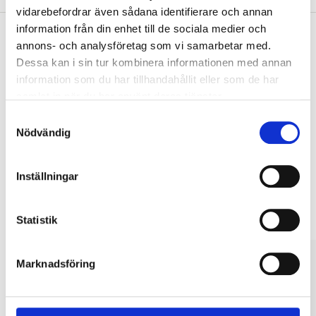
vidarebefordrar även sådana identifierare och annan
information från din enhet till de sociala medier och
annons- och analysföretag som vi samarbetar med.
Dessa kan i sin tur kombinera informationen med annan
Pay & Collect
information som du har tillhandahållit eller som de har
Pay & Collect in your local store within 2 hours! For more information
samlat in när du har använt deras tjänster.
about the service and our terms.
Samtyckesval
READ MORE
Nödvändig
Inställningar
Other customers also bought
Statistik
Marknadsföring