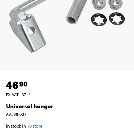
46
90
EX. VAT
:
37
52
Universal hanger
Art
.
98-027
In stock in
10
store