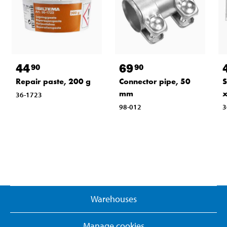
44
69
90
90
Repair paste, 200 g
Connector pipe, 50
S
mm
x
36-1723
98-012
3
Warehouses
Manage cookies